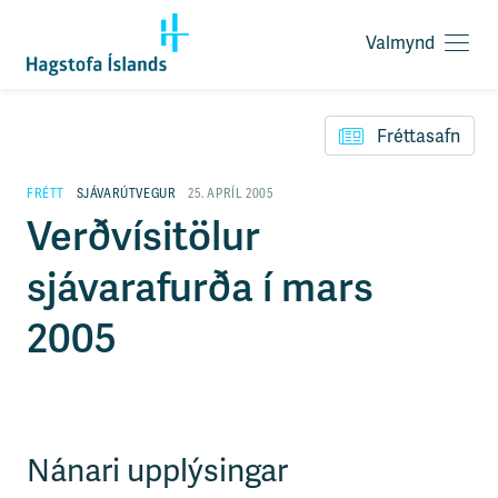
Valmynd
O
p
F
n
l
a
Fréttasafn
ý
v
t
a
i
FRÉTT
SJÁVARÚTVEGUR
25. APRÍL 2005
l
l
Verðvísitölur
m
e
y
i
n
sjávarafurða í mars
ð
d
y
f
2005
i
r
á
e
f
n
Nánari upplýsingar
i