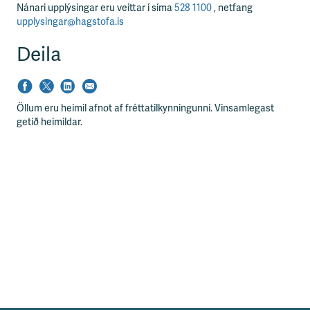
s
Nánari upplýsingar eru veittar í síma
528 1100
, netfang
s
upplysingar@hagstofa.is
v
æ
Deila
ð
i
Öllum eru heimil afnot af fréttatilkynningunni. Vinsamlegast
getið heimildar.