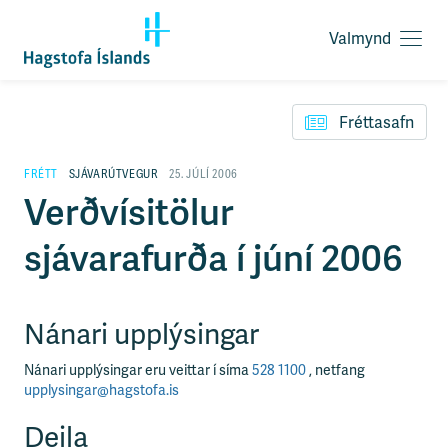
Valmynd
O
p
F
n
l
a
Fréttasafn
ý
v
t
a
i
FRÉTT
SJÁVARÚTVEGUR
25. JÚLÍ 2006
l
l
Verðvísitölur
m
e
y
i
n
sjávarafurða í júní 2006
ð
d
y
f
i
Nánari upplýsingar
r
á
e
Nánari upplýsingar eru veittar í síma
528 1100
, netfang
f
upplysingar@hagstofa.is
n
i
Deila