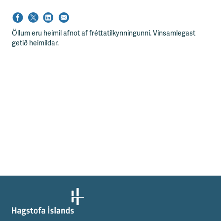
s
s
v
æ
Öllum eru heimil afnot af fréttatilkynningunni. Vinsamlegast
ð
getið heimildar.
i