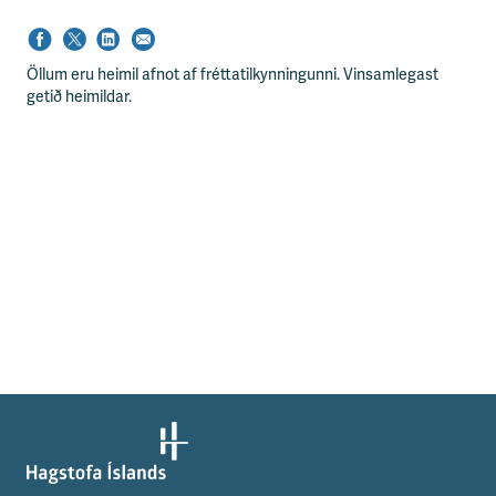
s
s
v
æ
Öllum eru heimil afnot af fréttatilkynningunni. Vinsamlegast
ð
getið heimildar.
i