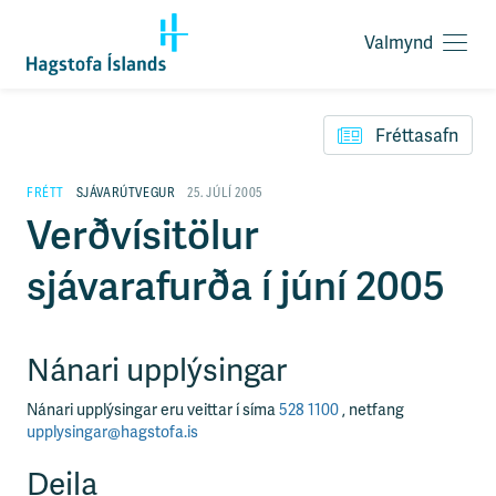
Valmynd
O
p
F
n
l
a
Fréttasafn
ý
v
t
a
i
FRÉTT
SJÁVARÚTVEGUR
25. JÚLÍ 2005
l
l
Verðvísitölur
m
e
y
i
n
sjávarafurða í júní 2005
ð
d
y
f
i
Nánari upplýsingar
r
á
e
Nánari upplýsingar eru veittar í síma
528 1100
, netfang
f
upplysingar@hagstofa.is
n
i
Deila