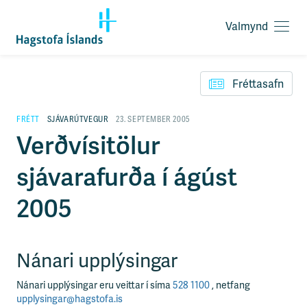
Valmynd
O
p
F
n
l
a
Fréttasafn
ý
v
t
a
i
FRÉTT
SJÁVARÚTVEGUR
23. SEPTEMBER 2005
l
l
Verðvísitölur
m
e
y
i
n
sjávarafurða í ágúst
ð
d
y
f
2005
i
r
á
e
Nánari upplýsingar
f
n
Nánari upplýsingar eru veittar í síma
528 1100
, netfang
i
upplysingar@hagstofa.is