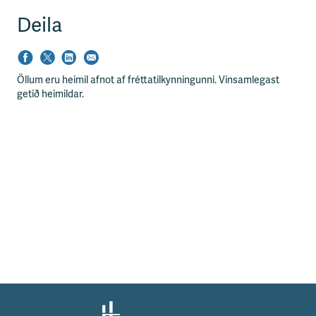
s
s
Deila
v
æ
ð
i
Öllum eru heimil afnot af fréttatilkynningunni. Vinsamlegast
getið heimildar.