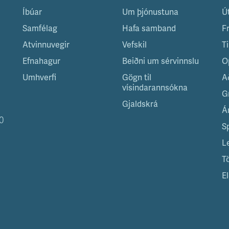
Íbúar
Um þjónustuna
Ú
Samfélag
Hafa samband
F
Atvinnuvegir
Vefskil
T
Efnahagur
Beiðni um sérvinnslu
O
Umhverfi
Gögn til
A
vísindarannsókna
G
Gjaldskrá
Á
0
S
L
T
El