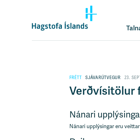
F
l
ý
t
Taln
i
l
e
i
ð
y
FRÉTT
SJÁVARÚTVEGUR
23. SE
f
i
Verðvísitölur f
r
á
e
Nánari upplýsinga
f
n
Nánari upplýsingar eru veittar
i
s