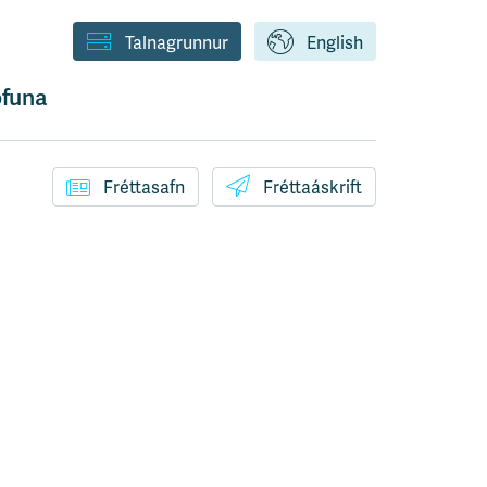
Talnagrunnur
English
funa
Fréttasafn
Fréttaáskrift