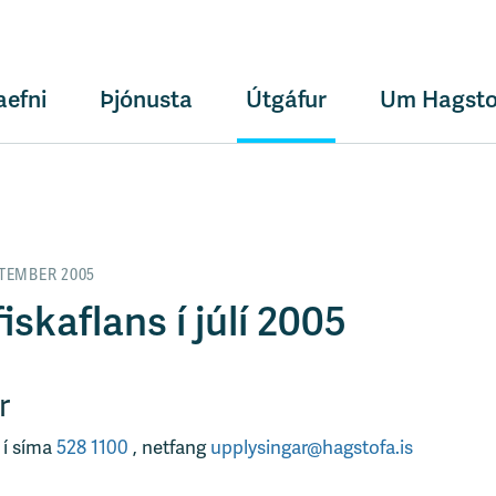
aefni
Þjónusta
Útgáfur
Um Hagsto
PTEMBER 2005
iskaflans í júlí 2005
r
 í síma
528 1100
, netfang
upplysingar@hagstofa.is