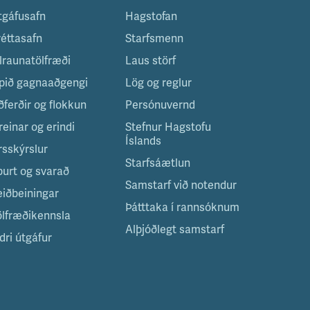
tgáfusafn
Hagstofan
réttasafn
Starfsmenn
ilraunatölfræði
Laus störf
pið gagnaaðgengi
Lög og reglur
ðferðir og flokkun
Persónuvernd
reinar og erindi
Stefnur Hagstofu
Íslands
rsskýrslur
Starfsáætlun
purt og svarað
Samstarf við notendur
eiðbeiningar
Þátttaka í rannsóknum
ölfræðikennsla
Alþjóðlegt samstarf
dri útgáfur