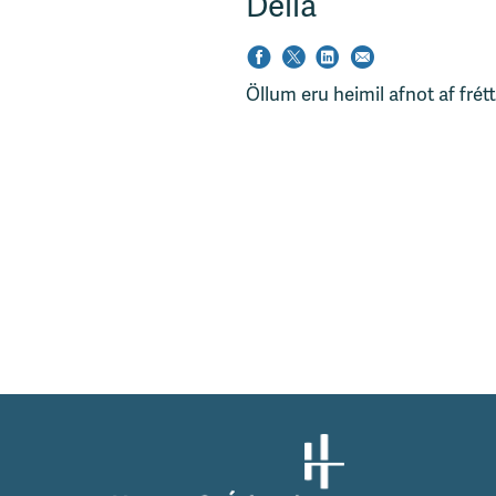
Deila
s
v
æ
Öllum eru heimil afnot af frét
ð
i