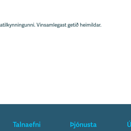
tatilkynningunni. Vinsamlegast getið heimildar.
Talnaefni
Þjónusta
Ú