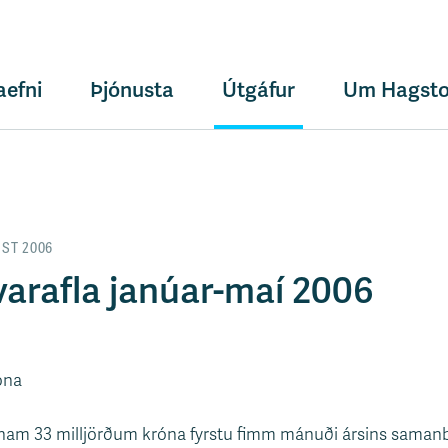
aefni
Þjónusta
Útgáfur
Um Hagsto
ÚST 2006
arafla janúar-maí 2006
óna
 nam 33 milljörðum króna fyrstu fimm mánuði ársins samanbo