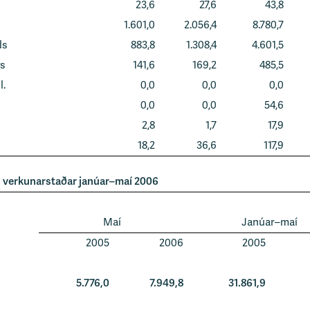
23,6
27,6
43,8
1.601,0
2.056,4
8.780,7
ds
883,8
1.308,4
4.601,5
s
141,6
169,2
485,5
l.
0,0
0,0
0,0
0,0
0,0
54,6
2,8
1,7
17,9
18,2
36,6
117,9
u verkunarstaðar janúar–maí 2006
Maí
Janúar–maí
2005
2006
2005
5.776,0
7.949,8
31.861,9