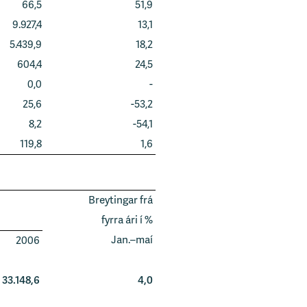
66,5
51,9
9.927,4
13,1
5.439,9
18,2
604,4
24,5
0,0
-
25,6
-53,2
8,2
-54,1
119,8
1,6
Breytingar frá
fyrra ári í %
Jan.–maí
2006
33.148,6
4,0