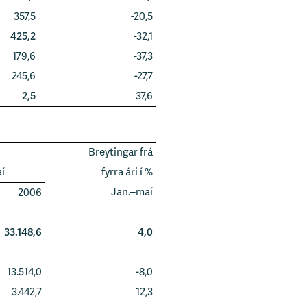
357,5
-20,5
425,2
-32,1
179,6
-37,3
245,6
-27,7
2,5
37,6
Breytingar frá
í
fyrra ári í %
Jan.–maí
2006
33.148,6
4,0
13.514,0
-8,0
3.442,7
12,3