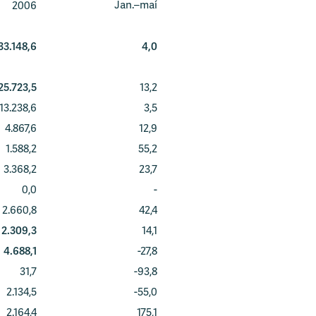
Jan.–maí
2006
33.148,6
4,0
25.723,5
13,2
13.238,6
3,5
4.867,6
12,9
1.588,2
55,2
3.368,2
23,7
0,0
-
2.660,8
42,4
2.309,3
14,1
4.688,1
-27,8
31,7
-93,8
2.134,5
-55,0
2.164,4
175,1