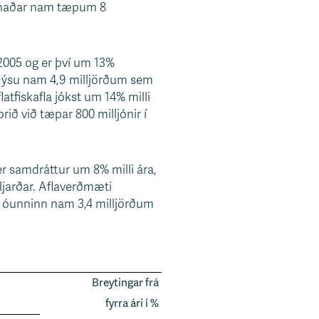
mánaðar nam tæpum 8
 2005 og er því um 13%
i ýsu nam 4,9 milljörðum sem
atfiskafla jókst um 14% milli
ið við tæpar 800 milljónir í
er samdráttur um 8% milli ára,
ljarðar. Aflaverðmæti
 út óunninn nam 3,4 milljörðum
Breytingar frá
fyrra ári í %