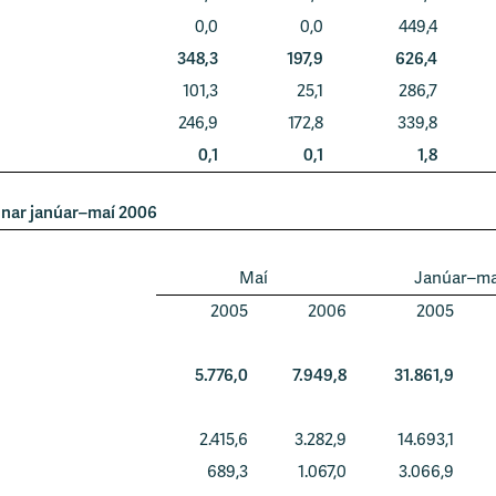
0,0
0,0
449,4
348,3
197,9
626,4
101,3
25,1
286,7
246,9
172,8
339,8
0,1
0,1
1,8
unar janúar–maí 2006
Maí
Janúar–ma
2005
2006
2005
5.776,0
7.949,8
31.861,9
2.415,6
3.282,9
14.693,1
689,3
1.067,0
3.066,9