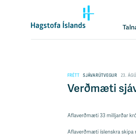
F
l
ý
t
Taln
i
l
e
i
ð
y
FRÉTT
SJÁVARÚTVEGUR
23. ÁG
f
i
Verðmæti sjáv
r
á
e
f
Aflaverðmæti 33 milljarðar kr
n
i
Aflaverðmæti íslenskra skipa
s