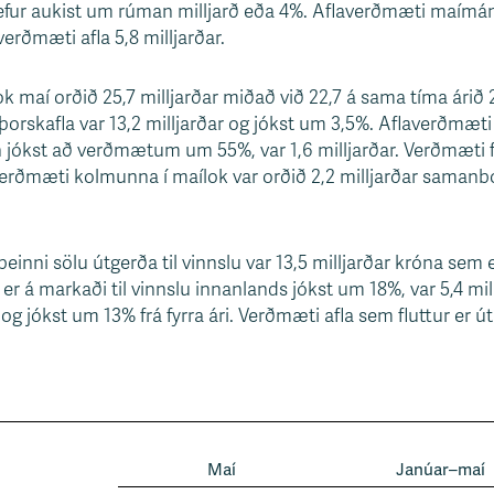
hefur aukist um rúman milljarð eða 4%. Aflaverðmæti maí
verðmæti afla 5,8 milljarðar.
ok maí orðið 25,7 milljarðar miðað við 22,7 á sama tíma árið
rskafla var 13,2 milljarðar og jókst um 3,5%. Aflaverðmæt
 jókst að verðmætum um 55%, var 1,6 milljarðar. Verðmæti fl
erðmæti kolmunna í maílok var orðið 2,2 milljarðar samanbor
beinni sölu útgerða til vinnslu var 13,5 milljarðar króna sem 
r á markaði til vinnslu innanlands jókst um 18%, var 5,4 mil
r og jókst um 13% frá fyrra ári. Verðmæti afla sem fluttur er
Maí
Janúar–maí