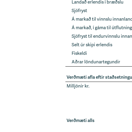
Landað erlendis í bræðslu
Sjófryst
Á markað til vinnslu innanlan
Á markað, í gáma til útflutning
Sjófryst til endurvinnslu innan
Selt úr skipi erlendis
Fiskeldi
Aðrar löndunartegundir
Verðmæti afla eftir staðsetning
Milljónir kr.
Verðmæti alls