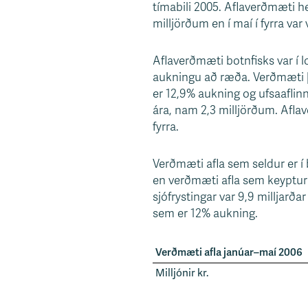
tímabili 2005. Aflaverðmæti 
s
milljörðum en í maí í fyrra var 
v
æ
Aflaverðmæti botnfisks var í l
ð
aukningu að ræða. Verðmæti þo
i
er 12,9% aukning og ufsaaflinn
ára, nam 2,3 milljörðum. Aflav
fyrra.
Verðmæti afla sem seldur er í 
en verðmæti afla sem keyptur e
sjófrystingar var 9,9 milljarða
sem er 12% aukning.
Verðmæti afla janúar–maí 2006
Milljónir kr.