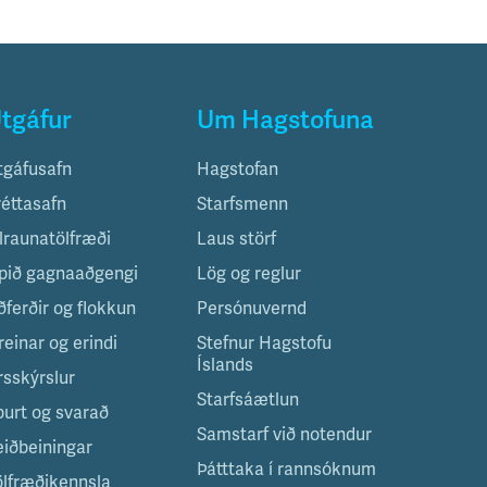
tgáfur
Um Hagstofuna
tgáfusafn
Hagstofan
réttasafn
Starfsmenn
ilraunatölfræði
Laus störf
pið gagnaaðgengi
Lög og reglur
ðferðir og flokkun
Persónuvernd
reinar og erindi
Stefnur Hagstofu
Íslands
rsskýrslur
Starfsáætlun
purt og svarað
Samstarf við notendur
eiðbeiningar
Þátttaka í rannsóknum
ölfræðikennsla