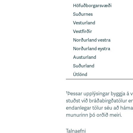
Höfuðborgarsvæði
Suðurnes
Vesturland
Vestfirðir
Norðurland vestra
Norðurland eystra
Austurland
Suðurland
Útlönd
¹Þessar upplýsingar byggja á v
stuðst við bráðabirgðatölur en 
endanlegar tölur séu að hámark
munurinn þó orðið meiri.
Talnaefni