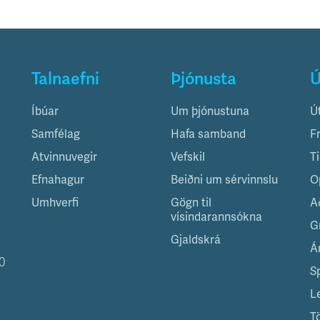
Talnaefni
Þjónusta
Ú
Íbúar
Um þjónustuna
Ú
Samfélag
Hafa samband
F
Atvinnuvegir
Vefskil
T
Efnahagur
Beiðni um sérvinnslu
O
Umhverfi
Gögn til
A
vísindarannsókna
G
Gjaldskrá
Á
0
S
L
T