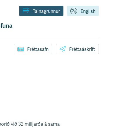
Talnagrunnur
English
funa
Fréttasafn
Fréttaáskrift
rið við 32 milljarða á sama