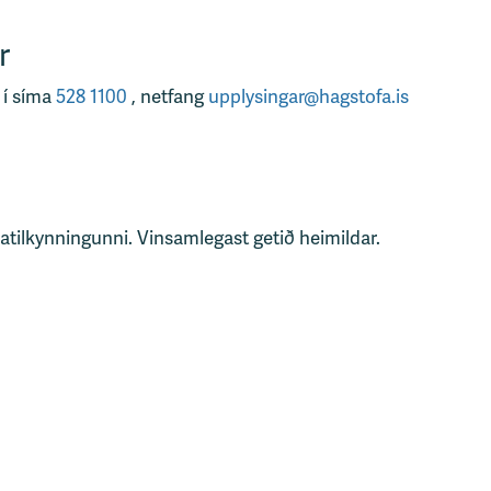
r
 í síma
528 1100
, netfang
upplysingar@hagstofa.is
tatilkynningunni. Vinsamlegast getið heimildar.