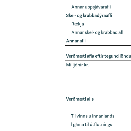
Annar uppsjávarafli
Skel- og krabbadýraafli
Rækja
Annar skel- og krabbad.afli
Annar afli
Verðmæti afla eftir tegund lönd
Milljónir kr.
Verðmæti alls
Til vinnslu innanlands
Í gáma til útflutnings