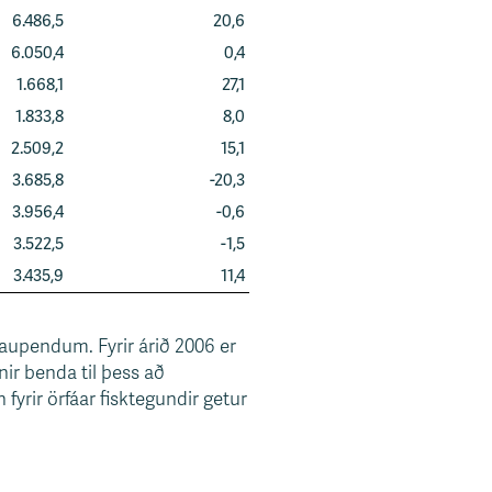
6.486,5
20,6
6.050,4
0,4
1.668,1
27,1
1.833,8
8,0
2.509,2
15,1
3.685,8
-20,3
3.956,4
-0,6
3.522,5
-1,5
3.435,9
11,4
kaupendum. Fyrir árið 2006 er
nir benda til þess að
fyrir örfáar fisktegundir getur