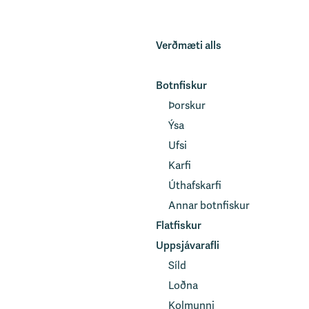
Verðmæti alls
Botnfiskur
Þorskur
Ýsa
Ufsi
Karfi
Úthafskarfi
Annar botnfiskur
Flatfiskur
Uppsjávarafli
Síld
Loðna
Kolmunni