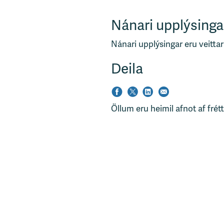
Nánari upplýsinga
Nánari upplýsingar eru veittar
Deila
Öllum eru heimil afnot af frét