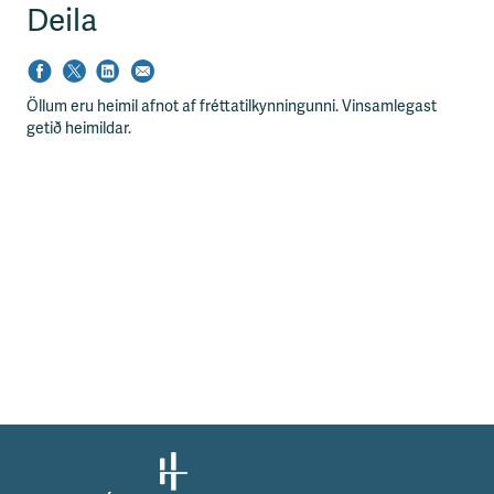
Deila
Öllum eru heimil afnot af fréttatilkynningunni. Vinsamlegast
getið heimildar.