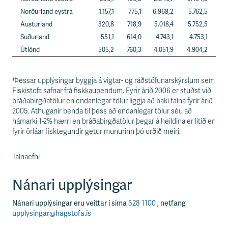
Norðurland eystra
1.157,1
775,1
6.968,2
5.762,5
Austurland
320,8
718,9
5.018,4
5.752,5
Suðurland
551,1
614,0
4.743,1
4.753,1
Útlönd
505,2
760,3
4.051,9
4.904,2
¹Þessar upplýsingar byggja á vigtar- og ráðstöfunarskýrslum sem
Fiskistofa safnar frá fiskkaupendum. Fyrir árið 2006 er stuðst við
bráðabirgðatölur en endanlegar tölur liggja að baki talna fyrir árið
2005. Athuganir benda til þess að endanlegar tölur séu að
hámarki 1-2% hærri en bráðabirgðatölur þegar á heildina er litið en
fyrir örfáar fisktegundir getur munurinn þó orðið meiri.
Talnaefni
Nánari upplýsingar
Nánari upplýsingar eru veittar í síma
528 1100
, netfang
upplysingar@hagstofa.is