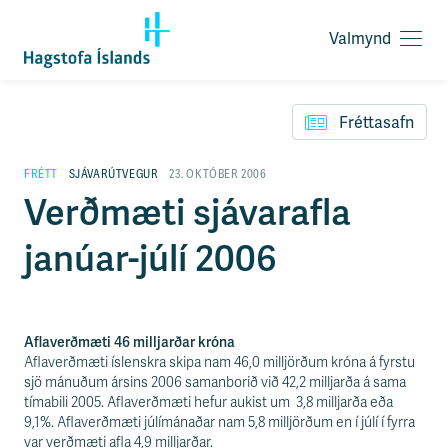
Valmynd
O
p
F
n
l
a
Fréttasafn
ý
v
t
a
i
FRÉTT
SJÁVARÚTVEGUR
23. OKTÓBER 2006
l
l
Verðmæti sjávarafla
m
e
y
i
n
janúar-júlí 2006
ð
d
y
f
i
r
Aflaverðmæti 46 milljarðar króna
á
Aflaverðmæti íslenskra skipa nam 46,0 milljörðum króna á fyrstu
e
sjö mánuðum ársins 2006 samanborið við 42,2 milljarða á sama
f
tímabili 2005. Aflaverðmæti hefur aukist um 3,8 milljarða eða
n
9,1%. Aflaverðmæti júlímánaðar nam 5,8 milljörðum en í júlí í fyrra
i
var verðmæti afla 4,9 milljarðar.