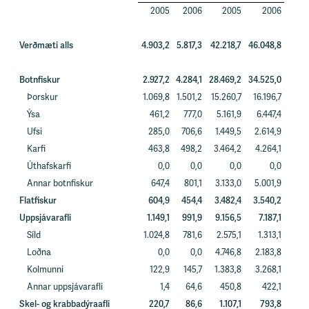
2005
2006
2005
2006
Verðmæti alls
4.903,2
5.817,3
42.218,7
46.048,8
Botnfiskur
2.927,2
4.284,1
28.469,2
34.525,0
Þorskur
1.069,8
1.501,2
15.260,7
16.196,7
Ýsa
461,2
777,0
5.161,9
6.447,4
Ufsi
285,0
706,6
1.449,5
2.614,9
Karfi
463,8
498,2
3.464,2
4.264,1
Úthafskarfi
0,0
0,0
0,0
0,0
Annar botnfiskur
647,4
801,1
3.133,0
5.001,9
Flatfiskur
604,9
454,4
3.482,4
3.540,2
Uppsjávarafli
1.149,1
991,9
9.156,5
7.187,1
Síld
1.024,8
781,6
2.575,1
1.313,1
Loðna
0,0
0,0
4.746,8
2.183,8
Kolmunni
122,9
145,7
1.383,8
3.268,1
Annar uppsjávarafli
1,4
64,6
450,8
422,1
Skel- og krabbadýraafli
220,7
86,6
1.107,1
793,8