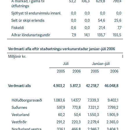
Á markað, í gáma til
53,2
106,3
629,8
799,4
útflutnings
Sjófryst til endurvinnslu innanl.
0,0
0,0
0,0
0,0
Selt úr skipi erlendis
0,0
0,0
54,6
25,6
Fiskeldi
0,6
0,0
21,4
7,7
Aðrar löndunartegundir
7,9
14,1
135,7
155,5
Verðmæti afla eftir staðsetningu verkunarstaðar janúar–júlí 2006
Milljónir kr.
Brey
Júlí
Janúar–júlí
fy
2005
2006
2005
2006
Verðmæti alls
4.903,2
5.817,3
42.218,7
46.048,8
Höfuðborgarsvæði
1.083,6
1.437,7
7.339,3
9.402,1
Suðurnes
597,9
773,8
7.321,2
7.799,2
Vesturland
60,2
50,4
1.550,3
1.905,9
Vestfirðir
291,2
220,3
2.279,4
2.365,0
Norðurland vestra
336,1
466,8
2.946,7
3.404,3