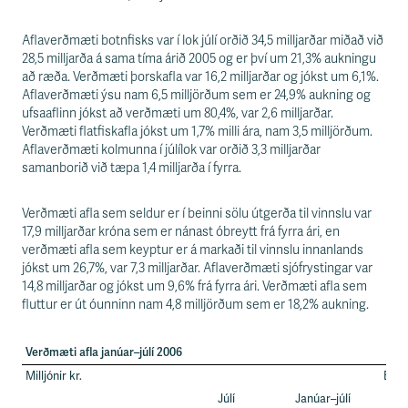
s
s
v
Aflaverðmæti botnfisks var í lok júlí orðið 34,5 milljarðar miðað við
æ
28,5 milljarða á sama tíma árið 2005 og er því um 21,3% aukningu
ð
að ræða. Verðmæti þorskafla var 16,2 milljarðar og jókst um 6,1%.
i
Aflaverðmæti ýsu nam 6,5 milljörðum sem er 24,9% aukning og
ufsaaflinn jókst að verðmæti um 80,4%, var 2,6 milljarðar.
Verðmæti flatfiskafla jókst um 1,7% milli ára, nam 3,5 milljörðum.
Aflaverðmæti kolmunna í júlílok var orðið 3,3 milljarðar
samanborið við tæpa 1,4 milljarða í fyrra.
Verðmæti afla sem seldur er í beinni sölu útgerða til vinnslu var
17,9 milljarðar króna sem er nánast óbreytt frá fyrra ári, en
verðmæti afla sem keyptur er á markaði til vinnslu innanlands
jókst um 26,7%, var 7,3 milljarðar. Aflaverðmæti sjófrystingar var
14,8 milljarðar og jókst um 9,6% frá fyrra ári. Verðmæti afla sem
fluttur er út óunninn nam 4,8 milljörðum sem er 18,2% aukning.
Verðmæti afla janúar–júlí 2006
Milljónir kr.
Brey
Júlí
Janúar–júlí
fy