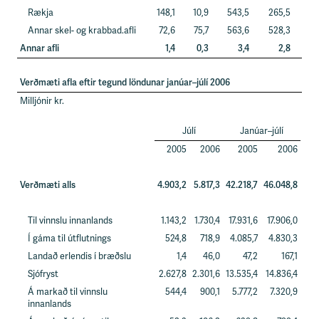
Rækja
148,1
10,9
543,5
265,5
Annar skel- og krabbad.afli
72,6
75,7
563,6
528,3
Annar afli
1,4
0,3
3,4
2,8
Verðmæti afla eftir tegund löndunar janúar–júlí 2006
Milljónir kr.
B
Júlí
Janúar–júlí
fy
2005
2006
2005
2006
Verðmæti alls
4.903,2
5.817,3
42.218,7
46.048,8
Til vinnslu innanlands
1.143,2
1.730,4
17.931,6
17.906,0
Í gáma til útflutnings
524,8
718,9
4.085,7
4.830,3
Landað erlendis í bræðslu
1,4
46,0
47,2
167,1
Sjófryst
2.627,8
2.301,6
13.535,4
14.836,4
Á markað til vinnslu
544,4
900,1
5.777,2
7.320,9
innanlands