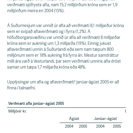
verðmæti sjófrysts afla, nam 15,2 milljörðum króna sem er 1,9
milljörðum meira en 2004 (15%).
Á Suðurnesjum var unnið úr afla að verðmæti 8,1 milljarður króna
sem er svipað aflaverðmæti og í fyrra (1,2%). Á
höfuðborgarsvæðinu var unnið úr afla að verðmæti 8 milljarðar
króna sem er aukning um 1,3 milljarða (19%). Einnig jukust
aflaverðmæti unnin á Suðurlandi eða sem nam tæpum 800
milljónum sem er 18% aukning frá fyrra ári. Mestur samdráttur
milli ára varð á Vesturlandi, þar sem verðmæti unnins afla dróst
saman um tæpa 1,7 milljarða króna eða 48%.
Upplýsingar um afla og aflaverðmæti¹ janúar-ágúst 2005 er að
finna í talnaefni.
Verðmæti afla janúar–ágúst 2005
Milljónir kr.
Brey
Ágúst
Janúar–ágúst
fy
J
2004
2005
2004
2005