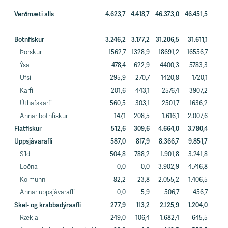
Verðmæti alls
4.623,7
4.418,7
46.373,0
46.451,5
Botnfiskur
3.246,2
3.177,2
31.206,5
31.611,1
Þorskur
1562,7
1328,9
18691,2
16556,7
Ýsa
478,4
622,9
4400,3
5783,3
Ufsi
295,9
270,7
1420,8
1720,1
Karfi
201,6
443,1
2576,4
3907,2
Úthafskarfi
560,5
303,1
2501,7
1636,2
Annar botnfiskur
147,1
208,5
1.616,1
2.007,6
Flatfiskur
512,6
309,6
4.664,0
3.780,4
Uppsjávarafli
587,0
817,9
8.366,7
9.851,7
Síld
504,8
788,2
1.901,8
3.241,8
Loðna
0,0
0,0
3.902,9
4.746,8
Kolmunni
82,2
23,8
2.055,2
1.406,5
Annar uppsjávarafli
0,0
5,9
506,7
456,7
Skel- og krabbadýraafli
277,9
113,2
2.125,9
1.204,0
Rækja
249,0
106,4
1.682,4
645,5