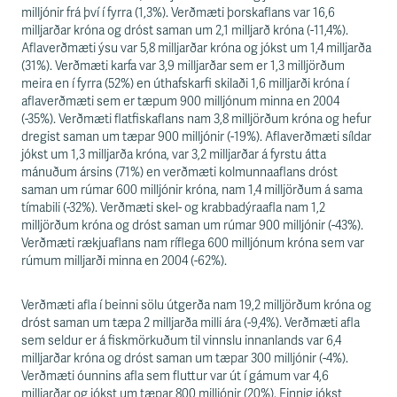
s
milljónir frá því í fyrra (1,3%). Verðmæti þorskaflans var 16,6
s
milljarðar króna og dróst saman um 2,1 milljarð króna (-11,4%).
v
Aflaverðmæti ýsu var 5,8 milljarðar króna og jókst um 1,4 milljarða
æ
(31%). Verðmæti karfa var 3,9 milljarðar sem er 1,3 milljörðum
ð
meira en í fyrra (52%) en úthafskarfi skilaði 1,6 milljarði króna í
i
aflaverðmæti sem er tæpum 900 milljónum minna en 2004
(-35%). Verðmæti flatfiskaflans nam 3,8 milljörðum króna og hefur
dregist saman um tæpar 900 milljónir (-19%). Aflaverðmæti síldar
jókst um 1,3 milljarða króna, var 3,2 milljarðar á fyrstu átta
mánuðum ársins (71%) en verðmæti kolmunnaaflans dróst
saman um rúmar 600 milljónir króna, nam 1,4 milljörðum á sama
tímabili (-32%). Verðmæti skel- og krabbadýraafla nam 1,2
milljörðum króna og dróst saman um rúmar 900 milljónir (-43%).
Verðmæti rækjuaflans nam ríflega 600 milljónum króna sem var
rúmum milljarði minna en 2004 (-62%).
Verðmæti afla í beinni sölu útgerða nam 19,2 milljörðum króna og
dróst saman um tæpa 2 milljarða milli ára (-9,4%). Verðmæti afla
sem seldur er á fiskmörkuðum til vinnslu innanlands var 6,4
milljarðar króna og dróst saman um tæpar 300 milljónir (-4%).
Verðmæti óunnins afla sem fluttur var út í gámum var 4,6
milljarðar og jókst um tæpar 800 milljónir (20%). Einnig jókst