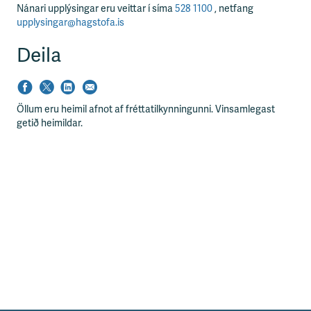
Nánari upplýsingar eru veittar í síma
528 1100
, netfang
upplysingar@hagstofa.is
Deila
Öllum eru heimil afnot af fréttatilkynningunni. Vinsamlegast
getið heimildar.