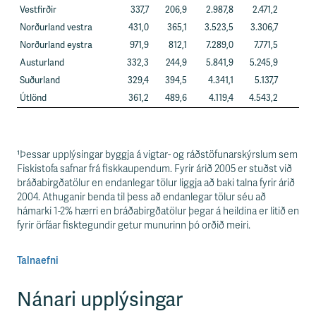
Vestfirðir
337,7
206,9
2.987,8
2.471,2
Norðurland vestra
431,0
365,1
3.523,5
3.306,7
Norðurland eystra
971,9
812,1
7.289,0
7.771,5
Austurland
332,3
244,9
5.841,9
5.245,9
Suðurland
329,4
394,5
4.341,1
5.137,7
Útlönd
361,2
489,6
4.119,4
4.543,2
¹Þessar upplýsingar byggja á vigtar- og ráðstöfunarskýrslum sem
Fiskistofa safnar frá fiskkaupendum. Fyrir árið 2005 er stuðst við
bráðabirgðatölur en endanlegar tölur liggja að baki talna fyrir árið
2004. Athuganir benda til þess að endanlegar tölur séu að
hámarki 1-2% hærri en bráðabirgðatölur þegar á heildina er litið en
fyrir örfáar fisktegundir getur munurinn þó orðið meiri.
Talnaefni
Nánari upplýsingar