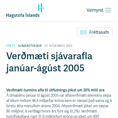
Valmynd
O
p
F
n
l
a
Fréttasafn
ý
v
t
a
i
FRÉTT
SJÁVARÚTVEGUR
23. NÓVEMBER 2005
l
l
Verðmæti sjávarafla
m
e
y
i
n
janúar-ágúst 2005
ð
d
y
f
i
r
Verðmæti óunnins afla til útflutnings jókst um 20% milli ára
á
Á tímabilinu janúar til ágúst 2005 var aflaverðmæti íslenskra skipa
e
af öllum miðum 46,4 milljarðar króna sem er nánast það sama og á
f
fyrstu átta mánuðum ársins 2004. Aflaverðmæti jókst um tæpar
n
80 milljónir, á verðlagi hvors árs fyrir sig (0,2%). Verðmæti
i
botnfiskaflans nam 31,6 milljörðum króna og jókst um 400