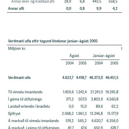
Annar skel- og krabbad.afli
28,9
6,8
443,5
558,5
Annar afli
0,0
0,8
9,9
4,2
Verðmæti afla eftir tegund löndunar janúar–ágúst 2005
Milljónir kr.
Brey
Ágúst
Janúar–ágúst
fy
J
2004
2005
2004
2005
Verðmæti alls
4.623,7
4.418,7
46.373,0
46.451,5
Til vinnslu innanlands
1.459,6
1.242,4
21.241,0
19.245,8
Í gáma til útflutnings
371,2
507,0
3.803,9
4.560,8
Landað erlendis í bræðslu
0,0
15,0
89,6
62,2
Sjófryst
2.068,2
1.961,3
13.246,8
15.177,9
Á markað til vinnslu innanlands
574,2
565,2
6.620,7
6.356,0
Á markað, í gáma til útflutnings
81,7
67,4
650,9
678,7