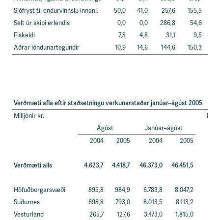
Sjófryst til endurvinnslu innanl.
50,0
41,0
257,6
155,5
Selt úr skipi erlendis
0,0
0,0
286,8
54,6
Fiskeldi
7,8
4,8
31,1
9,5
Aðrar löndunartegundir
10,9
14,6
144,6
150,3
Verðmæti afla eftir staðsetningu verkunarstaðar janúar–ágúst 2005
Milljónir kr.
Brey
Ágúst
Janúar–ágúst
fy
J
2004
2005
2004
2005
Verðmæti alls
4.623,7
4.418,7
46.373,0
46.451,5
Höfuðborgarsvæði
895,8
984,9
6.783,8
8.047,2
Suðurnes
698,8
793,0
8.013,5
8.113,2
Vesturland
265,7
127,6
3.473,0
1.815,0