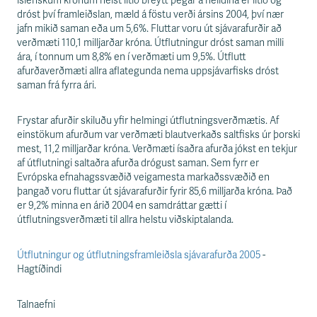
s
íslenskum krónum hélst lítið breytt þegar á heildina er litið og
s
dróst því framleiðslan, mæld á föstu verði ársins 2004, því nær
v
jafn mikið saman eða um 5,6%. Fluttar voru út sjávarafurðir að
æ
verðmæti 110,1 milljarðar króna. Útflutningur dróst saman milli
ð
ára, í tonnum um 8,8% en í verðmæti um 9,5%. Útflutt
i
afurðaverðmæti allra aflategunda nema uppsjávarfisks dróst
saman frá fyrra ári.
Frystar afurðir skiluðu yfir helmingi útflutningsverðmætis. Af
einstökum afurðum var verðmæti blautverkaðs saltfisks úr þorski
mest, 11,2 milljarðar króna. Verðmæti ísaðra afurða jókst en tekjur
af útflutningi saltaðra afurða drógust saman. Sem fyrr er
Evrópska efnahagssvæðið veigamesta markaðssvæðið en
þangað voru fluttar út sjávarafurðir fyrir 85,6 milljarða króna. Það
er 9,2% minna en árið 2004 en samdráttar gætti í
útflutningsverðmæti til allra helstu viðskiptalanda.
Útflutningur og útflutningsframleiðsla sjávarafurða 2005
-
Hagtíðindi
Talnaefni