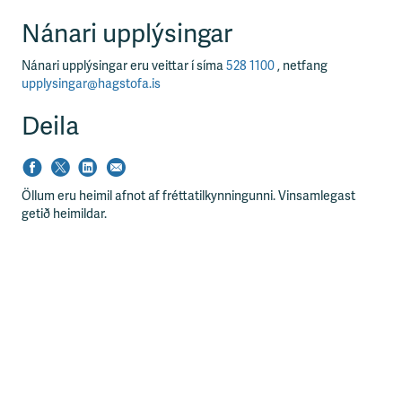
Nánari upplýsingar
Nánari upplýsingar eru veittar í síma
528 1100
, netfang
upplysingar@hagstofa.is
Deila
Öllum eru heimil afnot af fréttatilkynningunni. Vinsamlegast
getið heimildar.