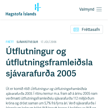
Valmynd
O
p
F
n
l
a
Fréttasafn
ý
v
t
a
i
FRÉTT
SJÁVARÚTVEGUR
17. JÚLÍ 2006
l
l
Útflutningur og
m
e
y
i
n
útflutningsframleiðsla
ð
d
y
f
sjávarafurða 2005
i
r
á
e
Út er komið ritið
Útflutningur og útflutningsframleiðsla
f
sjávarafurða 2005
. Í ritinu kemur m.a. fram að á árinu 2005 nam
n
verðmæti útflutningsframleiðslu sjávarafurða 112 milljörðum
i
króna og dróst saman um 5,7% frá fyrra ári. Verð sjávarafurða í