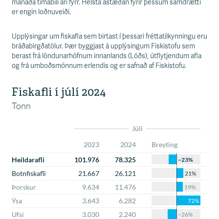
s
mánaða tímabili ári fyrr. Helsta ástæðan fyrir þessum samdrætti
s
er engin loðnuveiði.
v
æ
Upplýsingar um fiskafla sem birtast í þessari fréttatilkynningu eru
ð
bráðabirgðatölur. Þær byggjast á upplýsingum Fiskistofu sem
i
berast frá löndunarhöfnum innanlands (Lóðs), útflytjendum afla
og frá umboðsmönnum erlendis og er safnað af Fiskistofu.