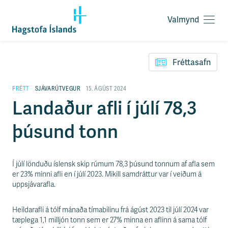
Valmynd
O
p
F
n
l
a
Fréttasafn
ý
v
t
a
i
FRÉTT
SJÁVARÚTVEGUR
15. ÁGÚST 2024
l
l
Landaður afli í júlí 78,3
m
e
y
i
n
þúsund tonn
ð
d
y
f
i
Í júlí lönduðu íslensk skip rúmum 78,3 þúsund tonnum af afla sem
r
er 23% minni afli en í júlí 2023. Mikill samdráttur var í veiðum á
á
uppsjávarafla.
e
f
n
Heildarafli á tólf mánaða tímabilinu frá ágúst 2023 til júlí 2024 var
i
tæplega 1,1 milljón tonn sem er 27% minna en aflinn á sama tólf