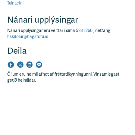
Talnaefni
Nánari upplýsingar
Nánari upplýsingar eru veittar í síma
528 1260
, netfang
fiskitolur@hagstofa.is
Deila
Öllum eru heimil afnot af fréttatilkynningunni. Vinsamlegast
getið heimildar.