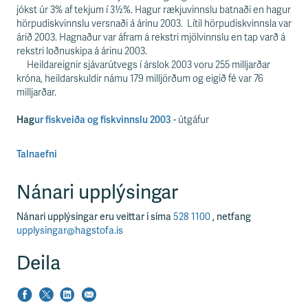
s
jókst úr 3% af tekjum í 3½%. Hagur rækjuvinnslu batnaði en hagur
s
hörpudiskvinnslu versnaði á árinu 2003. Lítil hörpudiskvinnsla var
v
árið 2003. Hagnaður var áfram á rekstri mjölvinnslu en tap varð á
æ
rekstri loðnuskipa á árinu 2003.
ð
Heildareignir sjávarútvegs í árslok 2003 voru 255 milljarðar
i
króna, heildarskuldir námu 179 milljörðum og eigið fé var 76
milljarðar.
Hag
ur fiskveiða og fiskvinnslu 2003
- útgáfur
Talnaefni
Nánari upplýsingar
Nánari upplýsingar eru veittar í síma
528 1100
, netfang
upplysingar@hagstofa.is
Deila