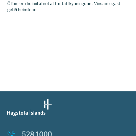
Öllum eru heimil afnot af fréttatilkynningunni. Vinsamlegast
getið heimildar.
528 1000