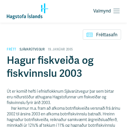
Valmynd
O
p
F
n
l
a
Fréttasafn
ý
v
t
a
i
FRÉTT
SJÁVARÚTVEGUR
19. JANÚAR 2005
l
l
Hagur fiskveiða og
m
e
y
i
n
fiskvinnslu 2003
ð
d
y
f
i
Út er komið hefti í efnisflokknum Sjávarútvegur þar sem birtar
r
eru niðurstöður athugana Hagstofunnar um fiskveiðar og
á
fiskvinnslu fyrir árið 2003.
e
Þar kemur m.a. fram að afkoma botnfiskveiða versnaði frá árinu
f
2002 til ársins 2003 en afkoma botnfiskvinnslu batnaði. Hreinn
n
hagnaður botnfiskveiða, reiknaður samkvæmt árgreiðsluaðferð,
i
minnkaði úr 12½% af tekjum í 11% og hagnaður botnfiskvinnslu