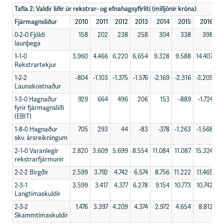
Tafla 2: Valdir liðir úr rekstrar- og efnahagsyfirliti (milljónir króna)
Fjármagnsliður
2010
2011
2012
2013
2014
2015
2016
0-2-0 Fjöldi
158
202
238
258
304
338
398
launþega
1-1-0
3.960
4.466
6.220
6.654
9.328
9.588
14.407
1
Rekstrartekjur
1-2-2
-804
-1.103
-1.375
-1.576
-2.169
-2.316
-3.205
-
Launakostnaður
1-3-0 Hagnaður
929
664
496
206
153
-889
-1.724
fyrir fjármagnsliði
(EBIT)
1-8-0 Hagnaður
705
293
44
-83
-378
-1.263
-1.568
-
skv. ársreikningum
2-1-0 Varanlegir
2.820
3.609
5.699
8.554
11.084
11.087
15.324
20
rekstrarfjármunir
2-2-2 Birgðir
2.599
3.792
4.742
6.574
8.756
11.222
11.465
1
2-3-1
3.599
3.417
4.377
6.278
9.154
10.773
10.742
1
Langtímaskuldir
2-3-2
1.476
3.397
4.209
4.374
2.972
4.654
8.812
Skammtímaskuldir