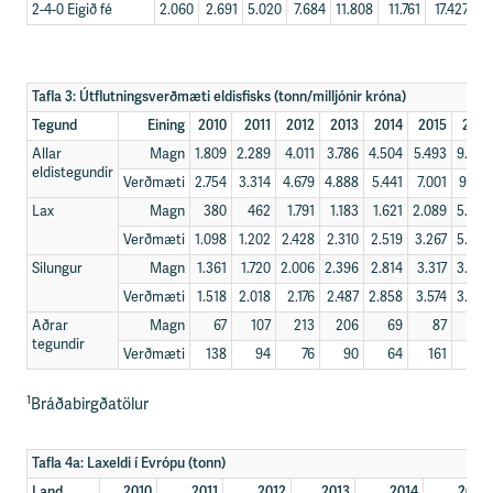
2-4-0 Eigið fé
2.060
2.691
5.020
7.684
11.808
11.761
17.427
2
Tafla 3: Útflutningsverðmæti eldisfisks (tonn/milljónir króna)
Tegund
Eining
2010
2011
2012
2013
2014
2015
2016
Allar
Magn
1.809
2.289
4.011
3.786
4.504
5.493
9.693
eldistegundir
Verðmæti
2.754
3.314
4.679
4.888
5.441
7.001
9.621
Lax
Magn
380
462
1.791
1.183
1.621
2.089
5.526
Verðmæti
1.098
1.202
2.428
2.310
2.519
3.267
5.569
Silungur
Magn
1.361
1.720
2.006
2.396
2.814
3.317
3.603
Verðmæti
1.518
2.018
2.176
2.487
2.858
3.574
3.569
Aðrar
Magn
67
107
213
206
69
87
563
tegundir
Verðmæti
138
94
76
90
64
161
483
1
Bráðabirgðatölur
Tafla 4a: Laxeldi í Evrópu (tonn)
Land
2010
2011
2012
2013
2014
2015