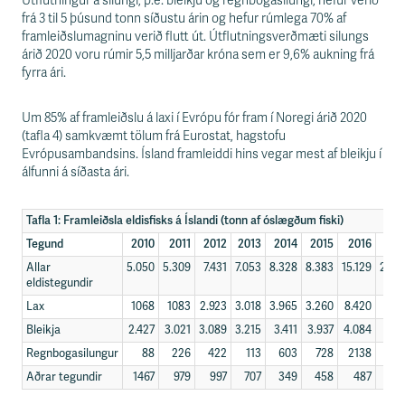
Útflutningur á silungi, þ.e. bleikju og regnbogasilungi, hefur verið
frá 3 til 5 þúsund tonn síðustu árin og hefur rúmlega 70% af
framleiðslumagninu verið flutt út. Útflutningsverðmæti silungs
árið 2020 voru rúmir 5,5 milljarðar króna sem er 9,6% aukning frá
fyrra ári.
Um 85% af framleiðslu á laxi í Evrópu fór fram í Noregi árið 2020
(tafla 4) samkvæmt tölum frá Eurostat, hagstofu
Evrópusambandsins. Ísland framleiddi hins vegar mest af bleikju í
álfunni á síðasta ári.
Tafla 1: Framleiðsla eldisfisks á Íslandi (tonn af óslægðum fiski)
Tegund
2010
2011
2012
2013
2014
2015
2016
20
Allar
5.050
5.309
7.431
7.053
8.328
8.383
15.129
20.8
eldistegundir
Lax
1068
1083
2.923
3.018
3.965
3.260
8.420
11.2
Bleikja
2.427
3.021
3.089
3.215
3.411
3.937
4.084
4.4
Regnbogasilungur
88
226
422
113
603
728
2138
46
Aðrar tegundir
1467
979
997
707
349
458
487
5