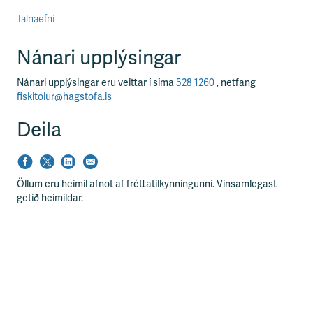
Talnaefni
Nánari upplýsingar
Nánari upplýsingar eru veittar í síma
528 1260
, netfang
fiskitolur@hagstofa.is
Deila
Öllum eru heimil afnot af fréttatilkynningunni. Vinsamlegast
getið heimildar.