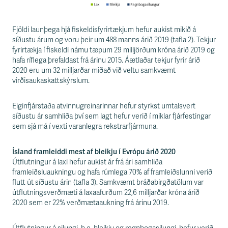
Fjöldi launþega hjá fiskeldisfyrirtækjum hefur aukist mikið á
síðustu árum og voru þeir um 488 manns árið 2019 (tafla 2). Tekjur
fyrirtækja í fiskeldi námu tæpum 29 milljörðum króna árið 2019 og
hafa ríflega þrefaldast frá árinu 2015. Áætlaðar tekjur fyrir árið
2020 eru um 32 milljarðar miðað við veltu samkvæmt
virðisaukaskattskýrslum.
Eiginfjárstaða atvinnugreinarinnar hefur styrkst umtalsvert
síðustu ár samhliða því sem lagt hefur verið í miklar fjárfestingar
sem sjá má í vexti varanlegra rekstrarfjármuna.
Ísland framleiddi mest af bleikju í Evrópu árið 2020
Útflutningur á laxi hefur aukist ár frá ári samhliða
framleiðsluaukningu og hafa rúmlega 70% af framleiðslunni verið
flutt út síðustu árin (tafla 3). Samkvæmt bráðabirgðatölum var
útflutningsverðmæti á laxaafurðum 22,6 milljarðar króna árið
2020 sem er 22% verðmætaaukning frá árinu 2019.