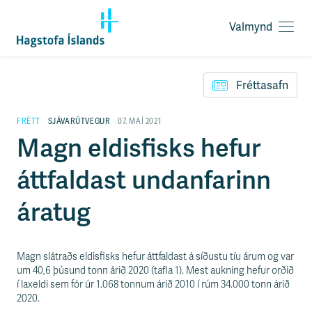
Valmynd
O
p
F
n
l
a
Fréttasafn
ý
v
t
a
i
FRÉTT
SJÁVARÚTVEGUR
07. MAÍ 2021
l
l
Magn eldisfisks hefur
m
e
y
i
n
áttfaldast undanfarinn
ð
d
y
f
áratug
i
r
á
e
Magn slátraðs eldisfisks hefur áttfaldast á síðustu tíu árum og var
f
um 40,6 þúsund tonn árið 2020 (tafla 1). Mest aukning hefur orðið
n
í laxeldi sem fór úr 1.068 tonnum árið 2010 í rúm 34.000 tonn árið
i
2020.