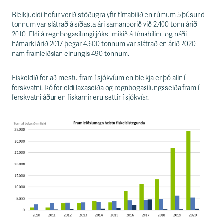
s
s
Bleikjueldi hefur verið stöðugra yfir tímabilið en rúmum 5 þúsund
v
tonnum var slátrað á síðasta ári samanborið við 2.400 tonn árið
æ
2010. Eldi á regnbogasilungi jókst mikið á tímabilinu og náði
ð
hámarki árið 2017 þegar 4.600 tonnum var slátrað en árið 2020
i
nam framleiðslan einungis 490 tonnum.
Fiskeldið fer að mestu fram í sjókvíum en bleikja er þó alin í
ferskvatni. Þó fer eldi laxaseiða og regnbogasilungsseiða fram í
ferskvatni áður en fiskarnir eru settir í sjókvíar.