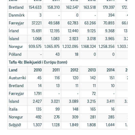
Bretland
154.633
158.310
162.547
163.518
179.397
172.146
Danmörk
3
-
0
-
394
420
Færeyjar
37.221
49.588
62.783
63.266
70.893
66.090
Írland
15.691
12.195
12.440
9.125
9.368
13.116
Ísland
1.068
1.083
2.923
3.018
3.965
3.260
Noregur
939.575
1.065.975
1.232.095
1.168.324
1.258.356
1.303.346
Pólland
-
43
18
0
0
4
Tafla 4b: Bleikjueldi í Evrópu (tonn)
Land
2010
2011
2012
2013
2014
2015
Austurríki
45
116
120
142
151
208
Bretland
14
13
11
11
10
11
Færeyjar
1.791
-
-
72
-
-
Ísland
2.427
3.021
3.089
3.215
3.411
3.937
Ítalía
135
99
148
165
16
33
Noregur
492
276
309
281
285
257
Svíþjóð
1.307
1.128
1.849
1.808
1.644
1.675