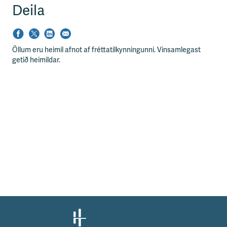
Deila
Öllum eru heimil afnot af fréttatilkynningunni. Vinsamlegast
getið heimildar.