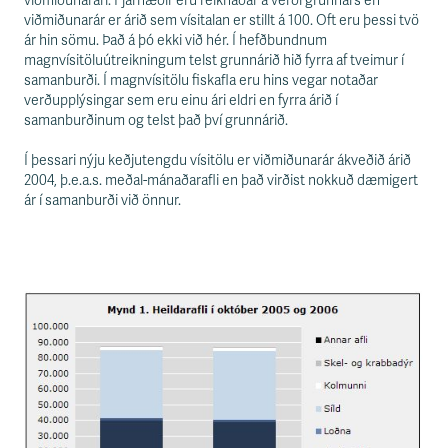
viðmiðunarári. Fjárhæðir eru reiknaðar á verði grunnárs en
viðmiðunarár er árið sem vísitalan er stillt á 100. Oft eru þessi tvö
ár hin sömu. Það á þó ekki við hér. Í hefðbundnum
magnvísitöluútreikningum telst grunnárið hið fyrra af tveimur í
samanburði. Í magnvísitölu fiskafla eru hins vegar notaðar
verðupplýsingar sem eru einu ári eldri en fyrra árið í
samanburðinum og telst það því grunnárið.
Í þessari nýju keðjutengdu vísitölu er viðmiðunarár ákveðið árið
2004, þ.e.a.s. meðal-mánaðarafli en það virðist nokkuð dæmigert
ár í samanburði við önnur.