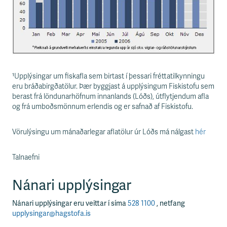
¹Upplýsingar um fiskafla sem birtast í þessari fréttatilkynningu
eru bráðabirgðatölur. Þær byggjast á upplýsingum Fiskistofu sem
berast frá löndunarhöfnum innanlands (Lóðs), útflytjendum afla
og frá umboðsmönnum erlendis og er safnað af Fiskistofu.
Vörulýsingu um mánaðarlegar aflatölur úr Lóðs má nálgast
hér
Talnaefni
Nánari upplýsingar
Nánari upplýsingar eru veittar í síma
528 1100
, netfang
upplysingar@hagstofa.is