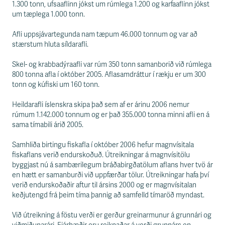
s
1.300 tonn, ufsaaflinn jókst um rúmlega 1.200 og karfaaflinn jókst
s
um tæplega 1.000 tonn.
v
æ
Afli uppsjávartegunda nam tæpum 46.000 tonnum og var að
ð
stærstum hluta síldarafli.
i
Skel- og krabbadýraafli var rúm 350 tonn samanborið við rúmlega
800 tonna afla í október 2005. Aflasamdráttur í rækju er um 300
tonn og kúfiski um 160 tonn.
Heildarafli íslenskra skipa það sem af er árinu 2006 nemur
rúmum 1.142.000 tonnum og er það 355.000 tonna minni afli en á
sama tímabili árið 2005.
Samhliða birtingu fiskafla í október 2006 hefur magnvísitala
fiskaflans verið endurskoðuð. Útreikningar á magnvísitölu
byggjast nú á sambærilegum bráðabirgðatölum aflans hver tvö ár
en hætt er samanburði við uppfærðar tölur. Útreikningar hafa því
verið endurskoðaðir aftur til ársins 2000 og er magnvísitalan
keðjutengd frá þeim tíma þannig að samfelld tímaröð myndast.
Við útreikning á föstu verði er gerður greinarmunur á grunnári og