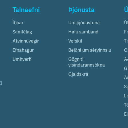
Talnaefni
Þjónusta
Ú
Íbúar
Um þjónustuna
Ú
Samfélag
Hafa samband
F
Atvinnuvegir
Vefskil
T
Efnahagur
Beiðni um sérvinnslu
O
Umhverfi
Gögn til
A
vísindarannsókna
G
Gjaldskrá
Á
0
S
L
T
El