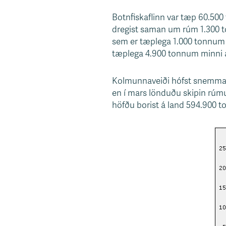
s
Botnfiskaflinn var tæp 60.500 
v
dregist saman um rúm 1.300 ton
æ
sem er tæplega 1.000 tonnum me
ð
tæplega 4.900 tonnum minni af
i
Kolmunnaveiði hófst snemma í 
en í mars lönduðu skipin rúmu
höfðu borist á land 594.900 t