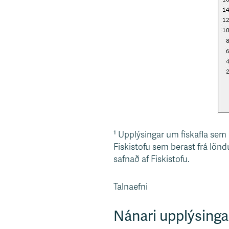
¹ Upplýsingar um fiskafla sem 
Fiskistofu sem berast frá lö
safnað af Fiskistofu.
Talnaefni
Nánari upplýsinga