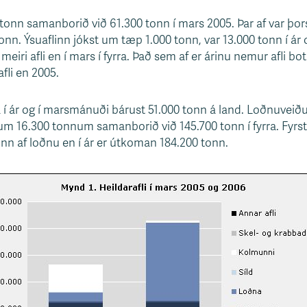
tonn samanborið við 61.300 tonn í mars 2005. Þar af var þors
n. Ýsuaflinn jókst um tæp 1.000 tonn, var 13.000 tonn í ár 
iri afli en í mars í fyrra. Það sem af er árinu nemur afli b
li en 2005.
ár og í marsmánuði bárust 51.000 tonn á land. Loðnuveiðum 
m 16.300 tonnum samanborið við 145.700 tonn í fyrra. Fyrstu
onn af loðnu en í ár er útkoman 184.200 tonn.