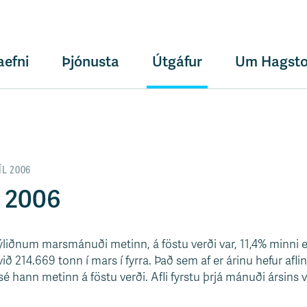
aefni
Þjónusta
Útgáfur
Um Hagsto
ÍL 2006
s 2006
 nýliðnum marsmánuði metinn, á föstu verði var, 11,4% minni e
 214.669 tonn í mars í fyrra. Það sem af er árinu hefur afl
é hann metinn á föstu verði. Afli fyrstu þrjá mánuði ársins 