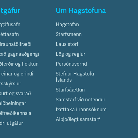
tgáfur
Um Hagstofuna
tgáfusafn
Hagstofan
réttasafn
Starfsmenn
ilraunatölfræði
Laus störf
pið gagnaaðgengi
Lög og reglur
ðferðir og flokkun
Persónuvernd
reinar og erindi
Stefnur Hagstofu
Íslands
rsskýrslur
Starfsáætlun
purt og svarað
Samstarf við notendur
eiðbeiningar
Þátttaka í rannsóknum
ölfræðikennsla
Alþjóðlegt samstarf
dri útgáfur