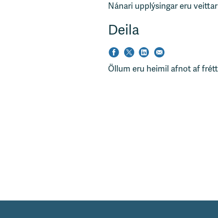
Nánari upplýsingar eru veittar
Deila
Öllum eru heimil afnot af frét