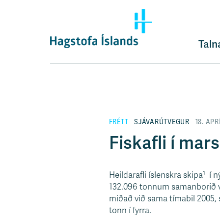
F
l
ý
t
Taln
i
l
e
i
ð
y
FRÉTT
SJÁVARÚTVEGUR
18. APR
f
i
Fiskafli í mar
r
á
e
Heildarafli íslenskra skipa¹ í
f
132.096 tonnum samanborið við
n
miðað við sama tímabil 2005, s
i
tonn í fyrra.
s