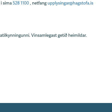
 í síma
528 1100
, netfang
upplysingar@hagstofa.is
tatilkynningunni. Vinsamlegast getið heimildar.