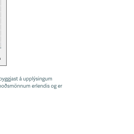
r byggjast á upplýsingum
umboðsmönnum erlendis og er