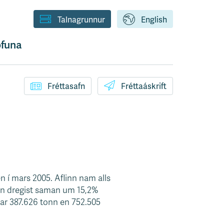
Talnagrunnur
English
funa
Fréttasafn
Fréttaáskrift
n í mars 2005. Aflinn nam alls
inn dregist saman um 15,2%
var 387.626 tonn en 752.505