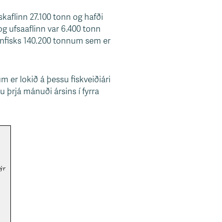
kaflinn 27.100 tonn og hafði
og ufsaaflinn var 6.400 tonn
otnfisks 140.200 tonnum sem er
er lokið á þessu fiskveiðiári
 þrjá mánuði ársins í fyrra