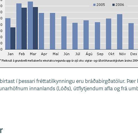
birtast í þessari fréttatilkynningu eru bráðabirgðatölur. Þæ
ndunarhöfnum innanlands (Lóðs), útflytjendum afla og frá 
r