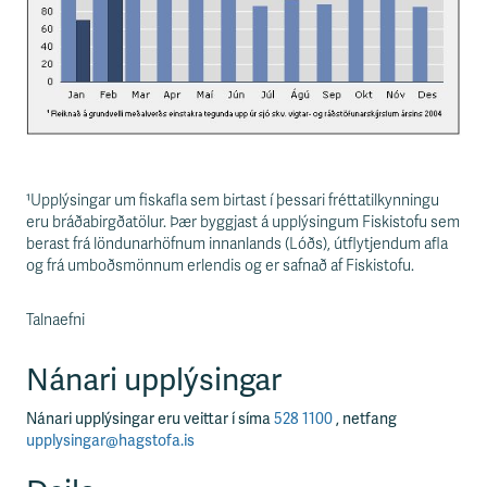
¹Upplýsingar um fiskafla sem birtast í þessari fréttatilkynningu
eru bráðabirgðatölur. Þær byggjast á upplýsingum Fiskistofu sem
berast frá löndunarhöfnum innanlands (Lóðs), útflytjendum afla
og frá umboðsmönnum erlendis og er safnað af Fiskistofu.
Talnaefni
Nánari upplýsingar
Nánari upplýsingar eru veittar í síma
528 1100
, netfang
upplysingar@hagstofa.is