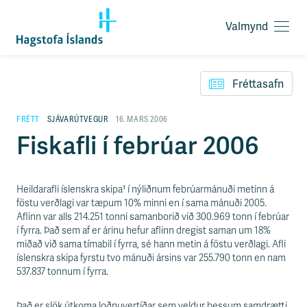
Valmynd
O
p
F
n
l
a
Fréttasafn
ý
v
t
a
i
FRÉTT
SJÁVARÚTVEGUR
16. MARS 2006
l
l
Fiskafli í febrúar 2006
m
e
y
i
n
ð
d
y
Heildarafli íslenskra skipa¹ í nýliðnum febrúarmánuði metinn á
f
föstu verðlagi var tæpum 10% minni en í sama mánuði 2005.
i
Aflinn var alls 214.251 tonni samanborið við 300.969 tonn í febrúar
r
í fyrra. Það sem af er árinu hefur aflinn dregist saman um 18%
á
miðað við sama tímabil í fyrra, sé hann metin á föstu verðlagi. Afli
e
íslenskra skipa fyrstu tvo mánuði ársins var 255.790 tonn en nam
f
537.837 tonnum í fyrra.
n
i
Það er slök útkoma loðnuvertíðar sem veldur þessum samdrætti