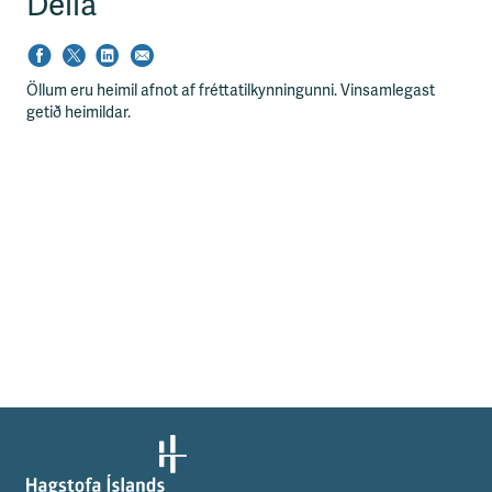
Deila
Öllum eru heimil afnot af fréttatilkynningunni. Vinsamlegast
getið heimildar.