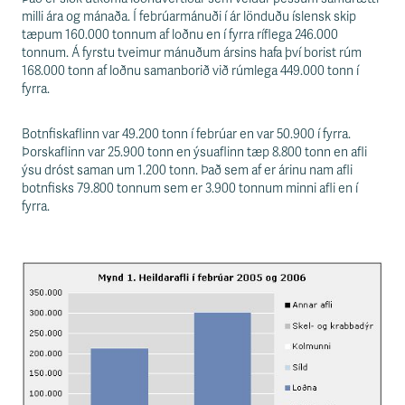
s
milli ára og mánaða. Í febrúarmánuði í ár lönduðu íslensk skip
s
tæpum 160.000 tonnum af loðnu en í fyrra ríflega 246.000
v
tonnum. Á fyrstu tveimur mánuðum ársins hafa því borist rúm
æ
168.000 tonn af loðnu samanborið við rúmlega 449.000 tonn í
ð
fyrra.
i
Botnfiskaflinn var 49.200 tonn í febrúar en var 50.900 í fyrra.
Þorskaflinn var 25.900 tonn en ýsuaflinn tæp 8.800 tonn en afli
ýsu dróst saman um 1.200 tonn. Það sem af er árinu nam afli
botnfisks 79.800 tonnum sem er 3.900 tonnum minni afli en í
fyrra.