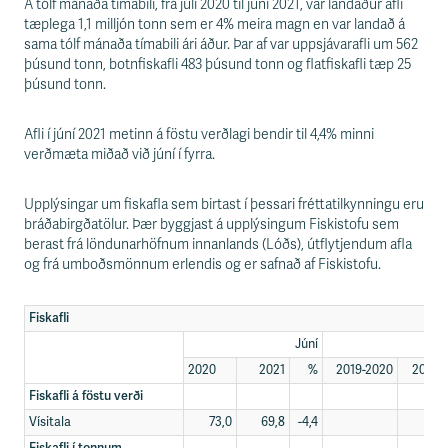
s
Á tólf mánaða tímabili, frá júlí 2020 til júní 2021, var landaður afli
s
tæplega 1,1 milljón tonn sem er 4% meira magn en var landað á
v
sama tólf mánaða tímabili ári áður. Þar af var uppsjávarafli um 562
æ
þúsund tonn, botnfiskafli 483 þúsund tonn og flatfiskafli tæp 25
ð
þúsund tonn.
i
Afli í júní 2021 metinn á föstu verðlagi bendir til 4,4% minni
verðmæta miðað við júní í fyrra.
Upplýsingar um fiskafla sem birtast í þessari fréttatilkynningu eru
bráðabirgðatölur. Þær byggjast á upplýsingum Fiskistofu sem
berast frá löndunarhöfnum innanlands (Lóðs), útflytjendum afla
og frá umboðsmönnum erlendis og er safnað af Fiskistofu.
Fiskafli
Júní
2020
2021
%
2019-2020
2020-
Fiskafli á föstu verði
Vísitala
73,0
69,8
-4,4