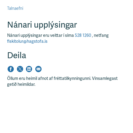
Talnaefni
Nánari upplýsingar
Nánari upplýsingar eru veittar í síma
528 1260
, netfang
fiskitolur@hagstofa.is
Deila
Öllum eru heimil afnot af fréttatilkynningunni. Vinsamlegast
getið heimildar.