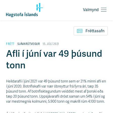
Valmynd
O
p
F
n
l
a
Fréttasafn
ý
v
t
a
i
FRÉTT
SJÁVARÚTVEGUR
15. JÚLÍ 2021
l
l
Afli í júní var 49 þúsund
m
e
y
i
n
tonn
ð
d
y
f
i
Heildarafli í júní 2021 var 49 þúsund tonn sem er 21% minni afli en
r
í júní 2020. Botnfiskafli var nær óbreyttur frá fyrra ári, tæp 35
á
þúsund tonn. Af botnfisktegundum veiddist mest af þorski eða
e
tæp 20 þúsund tonn. Uppsjávarafli dróst saman um 54% í júní og
f
var mestmegnis kolmunni, 5.900 tonn og makríll rúm 4.100 tonn.
n
i