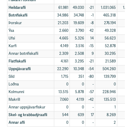
Fiskafli í tonnum
Heildarafli
61.981
49.030
-21
1.031.065
1.075
Botnfiskafli
34.986
34.748
-1
465.318
482
Þorskur
21.203
19.609
-8
276.194
279
Ýsa
2.660
3.790
42
49.328
59
Ufsi
4.665
5.326
14
56.623
57
Karfi
4.149
3.516
-15
52.878
52
Annar botnfiskafli
2.309
2.508
9
30.295
33
Flatfiskafli
4.161
3.295
-21
21.589
24
Uppsjávarafli
22.290
10.348
-54
504.260
561
Síld
1.715
351
-80
139.799
132
Loðna
0
0
-
0
70
Kolmunni
13.515
5.878
-57
228.946
210
Makríll
7.060
4.119
-42
135.513
147
Annar uppsjávarfiskur
0
0
-
1
Skel- og krabbadýraafli
544
639
17
8.269
6
Annar afli
0
0
-
2