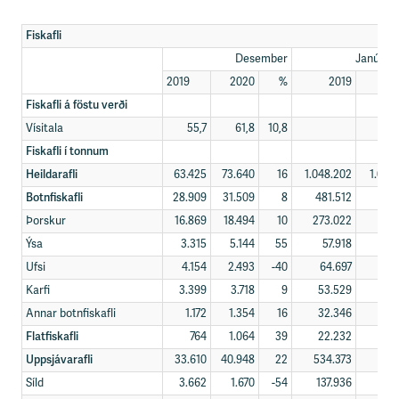
Fiskafli
Desember
Janúar-
2019
2020
%
2019
2
Fiskafli á föstu verði
Vísitala
55,7
61,8
10,8
Fiskafli í tonnum
Heildarafli
63.425
73.640
16
1.048.202
1.020
Botnfiskafli
28.909
31.509
8
481.512
463
Þorskur
16.869
18.494
10
273.022
276
Ýsa
3.315
5.144
55
57.918
54
Ufsi
4.154
2.493
-40
64.697
50
Karfi
3.399
3.718
9
53.529
52
Annar botnfiskafli
1.172
1.354
16
32.346
29
Flatfiskafli
764
1.064
39
22.232
23
Uppsjávarafli
33.610
40.948
22
534.373
529
Síld
3.662
1.670
-54
137.936
134