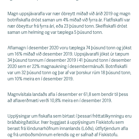
s
s
v
Magn uppsjávarafla var nær óbreytt miðað við árið 2019 og magn
æ
botnfiskafla dróst saman um 4% miðað við fyrra ár. Flatfiskafli var
ð
nær óbeyttur frá fyrra ári, eða 23 þúsund tonn. Skelfiskafli dróst
i
saman um helming og var tæplega 5 þúsund tonn.
Aflamagn í desember 2020 voru tæplega 74 þúsund tonn og jókst
um 16% miðað við desember 2019. Uppsjávarafli jókst úr tæpum
34 þúsund tonnum í desember 2019 í 41 þúsund tonn í desember
2020 sem er 22% magnaukning í desembermánuði. Botnfiskafli
var um 32 þúsund tonn og þar af var þorskur rúm 18 þúsund tonn,
um 10% meira en í desember 2019.
Magnvísitala landaðs afla í desember er 61,8 sem bendir til þess
að aflaverðmæti verði 10,8% meira en í desember 2019.
Upplýsingar um fiskafla sem birtast í þessari fréttatilkynningu eru
bráðabirgðatölur. Þær byggjast á upplýsingum Fiskistofu sem
berast frá löndunarhöfnum innanlands (Lóðs), útflytjendum afla
og frá umboðsmönnum erlendis og er safnað af Fiskistofu.