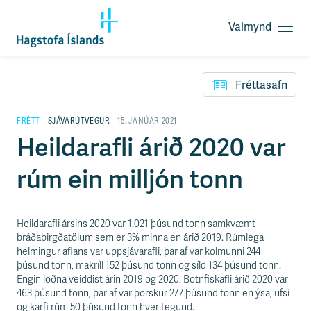
Valmynd
O
p
F
n
l
a
Fréttasafn
ý
v
t
a
i
FRÉTT
SJÁVARÚTVEGUR
15. JANÚAR 2021
l
l
Heildarafli árið 2020 var
m
e
y
i
n
rúm ein milljón tonn
ð
d
y
f
i
Heildarafli ársins 2020 var 1.021 þúsund tonn samkvæmt
r
bráðabirgðatölum sem er 3% minna en árið 2019. Rúmlega
á
helmingur aflans var uppsjávarafli, þar af var kolmunni 244
e
þúsund tonn, makríll 152 þúsund tonn og síld 134 þúsund tonn.
f
Engin loðna veiddist árin 2019 og 2020. Botnfiskafli árið 2020 var
n
463 þúsund tonn, þar af var þorskur 277 þúsund tonn en ýsa, ufsi
i
og karfi rúm 50 þúsund tonn hver tegund.