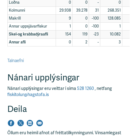
Loðna
0
0
-
0
Kolmunni
29.938
39.278
31
268.351
243
Makríll
9
0
-100
128.085
151
Annar uppsjávarfiskur
1
0
-100
1
Skel-og krabbadýraafli
154
119
-23
10.082
4
Annar afli
0
2
-
3
Talnaefni
Nánari upplýsingar
Nánari upplýsingar eru veittar í síma
528 1260
, netfang
fiskitolur@hagstofa.is
Deila
Öllum eru heimil afnot af fréttatilkynningunni. Vinsamlegast