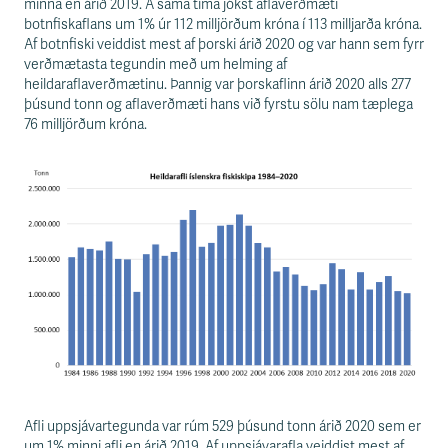
s
minna en árið 2019. Á sama tíma jókst aflaverðmæti
s
botnfiskaflans um 1% úr 112 milljörðum króna í 113 milljarða króna.
v
Af botnfiski veiddist mest af þorski árið 2020 og var hann sem fyrr
æ
verðmætasta tegundin með um helming af
ð
heildaraflaverðmætinu. Þannig var þorskaflinn árið 2020 alls 277
i
þúsund tonn og aflaverðmæti hans við fyrstu sölu nam tæplega
76 milljörðum króna.
Afli uppsjávartegunda var rúm 529 þúsund tonn árið 2020 sem er
um 1% minni afli en árið 2019. Af uppsjávarafla veiddist mest af