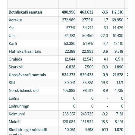
Botnfiskafli samtals
480.956
463.632
-3,6
112.310
113.
Þorskur
272.989
277.511
1,7
69.950
75.8
Ýsa
57.747
54.214
-6,1
14.429
13.2
Ufsi
64.681
50.450
-22,0
10.430
7.
Karfi
53.380
51.947
-2,7
12.110
12.
Flatfiskafli samtals
22.188
22.993
3,6
9.318
9.8
Grálúða
12.044
12.543
4,1
6.511
6.9
Skarkoli
6.828
7.509
10,0
1.890
2.
Uppsjávarafli samtals
534.373
529.423
-0,9
21.578
23.8
Síld
30.041
35.851
19,3
1.171
1.
Norsk-íslensk síld
107.889
98.312
-8,9
4.735
5.0
Loðna
0
0
-
0
Loðnuhrogn
0
0
-
0
Kolmunni
268.357
243.725
-9,2
7.181
7.0
Makríll
128.084
151.534
18,3
8.491
9.9
Skelfisk- og krabbaafli
10.051
4.918
-51,1
1.870
1.2