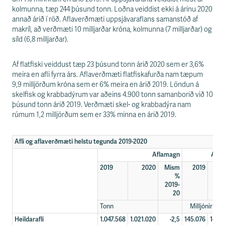
kolmunna, tæp 244 þúsund tonn. Loðna veiddist ekki á árinu 2020
annað árið í röð. Aflaverðmæti uppsjávaraflans samanstóð af
makríl, að verðmæti 10 milljarðar króna, kolmunna (7 milljarðar) og
síld (6,8 milljarðar).
Af flatfiski veiddust tæp 23 þúsund tonn árið 2020 sem er 3,6%
meira en afli fyrra árs. Aflaverðmæti flatfiskafurða nam tæpum
9,9 milljörðum króna sem er 6% meira en árið 2019. Löndun á
skelfisk og krabbadýrum var aðeins 4.900 tonn samanborið við 10
þúsund tonn árið 2019. Verðmæti skel- og krabbadýra nam
rúmum 1,2 milljörðum sem er 33% minna en árið 2019.
Afli og aflaverðmæti helstu tegunda 2019-2020
Aflamagn
Afla
2019
2020
Mism
2019
20
%
2019-
20
Tonn
Milljónir kr
Heildarafli
1.047.568
1.021.020
-2,5
145.076
148.3