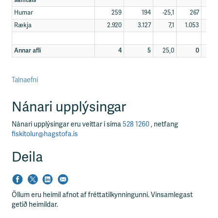
samtals
Humar
259
194
-25,1
267
2
Rækja
2.920
3.127
7,1
1.053
8
Annar afli
4
5
25,0
0
Talnaefni
Nánari upplýsingar
Nánari upplýsingar eru veittar í síma
528 1260
, netfang
fiskitolur@hagstofa.is
Deila
Öllum eru heimil afnot af fréttatilkynningunni. Vinsamlegast
getið heimildar.