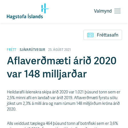
Valmynd
O
p
F
n
l
a
Fréttasafn
ý
v
t
a
i
FRÉTT
SJÁVARÚTVEGUR
25. ÁGÚST 2021
l
l
Aflaverðmæti árið 2020
m
e
y
i
n
var 148 milljarðar
ð
d
y
f
i
Heildarafli íslenskra skipa árið 2020 var 1.021 þúsund tonn sem er
r
2,5% minni afli en landað var árið 2019. Aflaverðmæti fyrstu sölu
á
jókst um 2,3% á milli ára og nam rúmum 148 milljörðum króna árið
e
2020.
f
n
i
Alls veiddust tæplega 464 þúsund tonn af botnfiski sem er 3,6%