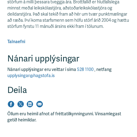
störfum á milli þessara tveggja ára. Brottfallið er hlutfallslega
minnst meðal leikskólastjóra, aðstoðarleikskólastjóra og
deildarstjóra. Það skal tekið fram að hér um tvær punktmælingar
að ræða. Því koma starfsmenn sem hófu störf árið 2004 og hættu
störfum fyrstu 11 mánuði ársins ekki fram í tölunum.
Talnaefni
Nánari upplýsingar
Nánari upplýsingar eru veittar í síma
528 1100
, netfang
upplysingar@hagstofa.is
Deila
Öllum eru heimil afnot af fréttatilkynningunni. Vinsamlegast
getið heimildar.