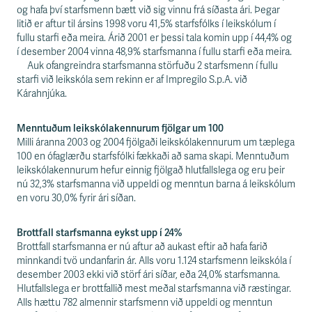
s
og hafa því starfsmenn bætt við sig vinnu frá síðasta ári. Þegar
s
litið er aftur til ársins 1998 voru 41,5% starfsfólks í leikskólum í
v
fullu starfi eða meira. Árið 2001 er þessi tala komin upp í 44,4% og
æ
í desember 2004 vinna 48,9% starfsmanna í fullu starfi eða meira.
ð
Auk ofangreindra starfsmanna störfuðu 2 starfsmenn í fullu
i
starfi við leikskóla sem rekinn er af Impregilo S.p.A. við
Kárahnjúka.
Menntuðum leikskólakennurum fjölgar um 100
Milli áranna 2003 og 2004 fjölgaði leikskólakennurum um tæplega
100 en ófaglærðu starfsfólki fækkaði að sama skapi. Menntuðum
leikskólakennurum hefur einnig fjölgað hlutfallslega og eru þeir
nú 32,3% starfsmanna við uppeldi og menntun barna á leikskólum
en voru 30,0% fyrir ári síðan.
Brottfall starfsmanna eykst upp í 24%
Brottfall starfsmanna er nú aftur að aukast eftir að hafa farið
minnkandi tvö undanfarin ár. Alls voru 1.124 starfsmenn leikskóla í
desember 2003 ekki við störf ári síðar, eða 24,0% starfsmanna.
Hlutfallslega er brottfallið mest meðal starfsmanna við ræstingar.
Alls hættu 782 almennir starfsmenn við uppeldi og menntun