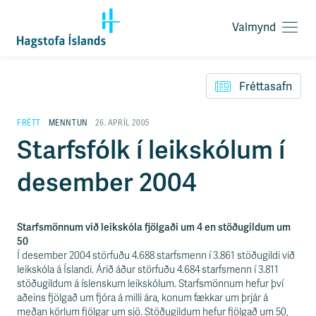
Valmynd
O
p
F
n
l
a
Fréttasafn
ý
v
t
a
i
FRÉTT
MENNTUN
26. APRÍL 2005
l
l
Starfsfólk í leikskólum í
m
e
y
i
n
desember 2004
ð
d
y
f
i
Starfsmönnum við leikskóla fjölgaði um 4 en stöðugildum um
r
50
á
Í desember 2004 störfuðu 4.688 starfsmenn í 3.861 stöðugildi við
e
leikskóla á Íslandi. Árið áður störfuðu 4.684 starfsmenn í 3.811
f
stöðugildum á íslenskum leikskólum. Starfsmönnum hefur því
n
aðeins fjölgað um fjóra á milli ára, konum fækkar um þrjár á
i
meðan körlum fjölgar um sjö. Stöðugildum hefur fjölgað um 50,