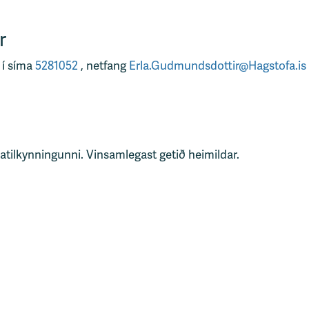
r
 í síma
5281052
, netfang
Erla.Gudmundsdottir@Hagstofa.is
tatilkynningunni. Vinsamlegast getið heimildar.