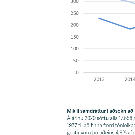
Mikill samdráttur í aðsókn að
Á árinu 2020 sóttu alls 17.658 
1977 til að finna færri tónleik
gestir voru þó aðeins 4,9% af 