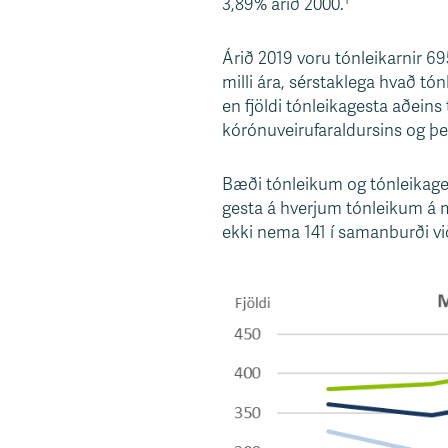
3,89% árið 2000.
s
v
Árið 2019 voru tónleikarnir 69
æ
milli ára, sérstaklega hvað tón
ð
en fjöldi tónleikagesta aðeins
i
kórónuveirufaraldursins og þe
Bæði tónleikum og tónleikagest
gesta á hverjum tónleikum á m
ekki nema 141 í samanburði vi