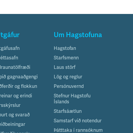
tgáfur
Um Hagstofuna
tgáfusafn
Hagstofan
réttasafn
Starfsmenn
ilraunatölfræði
Laus störf
pið gagnaaðgengi
Lög og reglur
ðferðir og flokkun
Persónuvernd
reinar og erindi
Stefnur Hagstofu
Íslands
rsskýrslur
Starfsáætlun
purt og svarað
Samstarf við notendur
eiðbeiningar
Þátttaka í rannsóknum