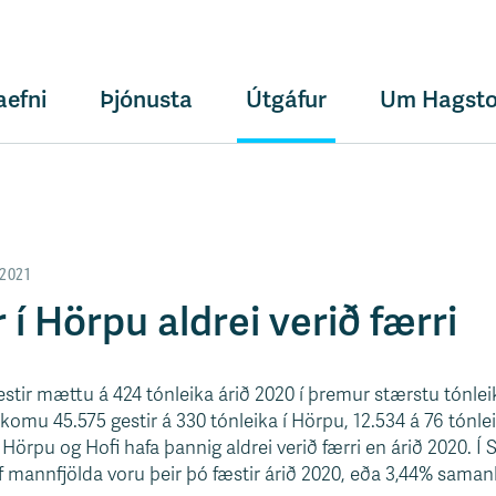
aefni
Þjónusta
Útgáfur
Um Hagsto
2021
 í Hörpu aldrei verið færri
tir mættu á 424 tónleika árið 2020 í þremur stærstu tónlei
komu 45.575 gestir á 330 tónleika í Hörpu, 12.534 á 76 tónlei
 í Hörpu og Hofi hafa þannig aldrei verið færri en árið 2020. Í 
f mannfjölda voru þeir þó fæstir árið 2020, eða 3,44% saman