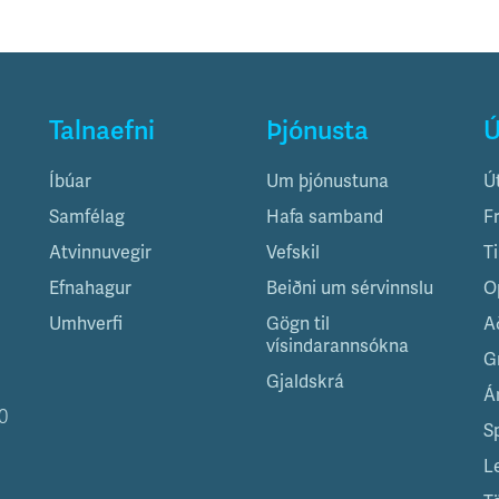
Talnaefni
Þjónusta
Ú
Íbúar
Um þjónustuna
Ú
Samfélag
Hafa samband
F
Atvinnuvegir
Vefskil
T
Efnahagur
Beiðni um sérvinnslu
O
Umhverfi
Gögn til
A
vísindarannsókna
G
Gjaldskrá
Á
0
S
L