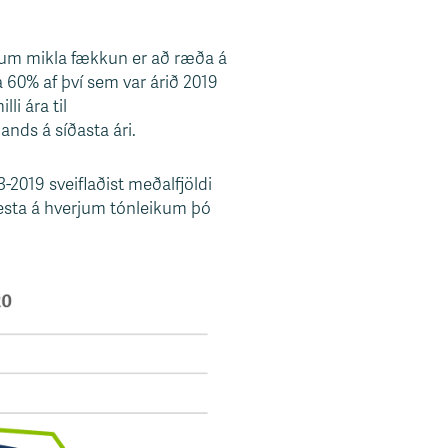
að um mikla fækkun er að ræða á
a 60% af því sem var árið 2019
i ára til
nds á síðasta ári.
-2019 sveiflaðist meðalfjöldi
gesta á hverjum tónleikum þó