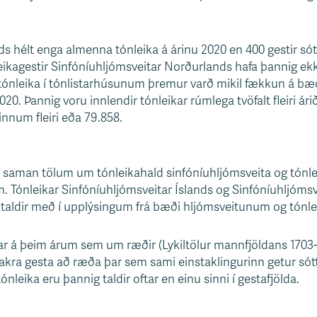
s hélt enga almenna tónleika á árinu 2020 en 400 gestir sótt
leikagestir Sinfóníuhljómsveitar Norðurlands hafa þannig ekk
tónleika í tónlistarhúsunum þremur varð mikil fækkun á bæði
020. Þannig voru innlendir tónleikar rúmlega tvöfalt fleiri ári
nnum fleiri eða 79.858.
a saman tölum um tónleikahald sinfóníuhljómsveita og tónle
Tónleikar Sinfóníuhljómsveitar Íslands og Sinfóníuhljómsv
taldir með í upplýsingum frá bæði hljómsveitunum og tón
úar á þeim árum sem um ræðir (Lykiltölur mannfjöldans 1703-
akra gesta að ræða þar sem sami einstaklingurinn getur sótt f
ónleika eru þannig taldir oftar en einu sinni í gestafjölda.