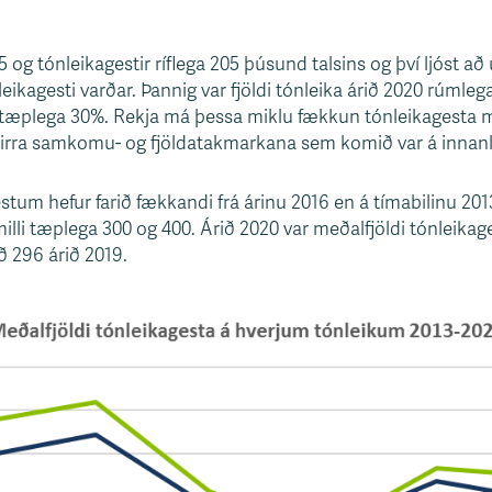
5 og tónleikagestir ríflega 205 þúsund talsins og því ljóst 
leikagesti varðar. Þannig var fjöldi tónleika árið 2020 rúmleg
 tæplega 30%. Rekja má þessa miklu fækkun tónleikagesta mill
irra samkomu- og fjöldatakmarkana sem komið var á innanla
um hefur farið fækkandi frá árinu 2016 en á tímabilinu 2013
illi tæplega 300 og 400. Árið 2020 var meðalfjöldi tónleika
ð 296 árið 2019.