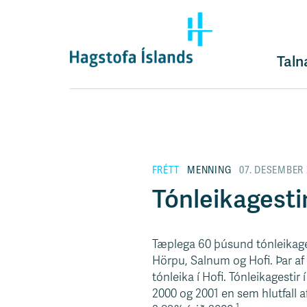
F
l
ý
t
Taln
i
l
e
i
ð
y
FRÉTT
MENNING
07. DESEMBER 
f
i
Tónleikagestir
r
á
e
Tæplega 60 þúsund tónleikages
f
Hörpu, Salnum og Hofi. Þar af 
n
tónleika í Hofi. Tónleikagestir
i
2000 og 2001 en sem hlutfall a
s
1