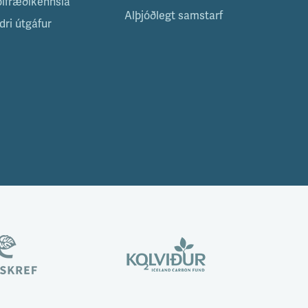
ölfræðikennsla
Alþjóðlegt samstarf
dri útgáfur