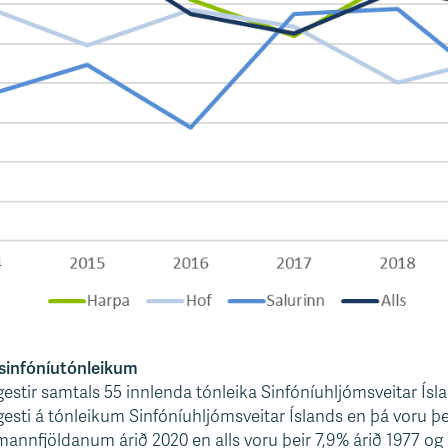
 sinfóníutónleikum
gestir samtals 55 innlenda tónleika Sinfóníuhljómsveitar Ísland
agesti á tónleikum Sinfóníuhljómsveitar Íslands en þá voru þei
mannfjöldanum árið 2020 en alls voru þeir 7,9% árið 1977 og 