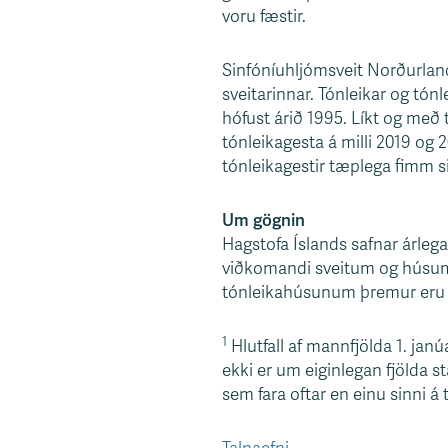
voru fæstir.
Sinfóníuhljómsveit Norðurland
sveitarinnar. Tónleikar og tón
hófust árið 1995. Líkt og með 
tónleikagesta á milli 2019 og 2
tónleikagestir tæplega fimm si
Um gögnin
Hagstofa Íslands safnar árleg
viðkomandi sveitum og húsum. 
tónleikahúsunum þremur eru 
1
Hlutfall af mannfjölda 1. jan
ekki er um eiginlegan fjölda st
sem fara oftar en einu sinni á t