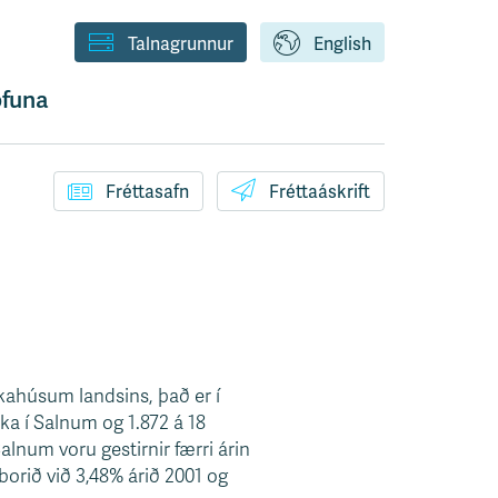
Talnagrunnur
English
funa
Fréttasafn
Fréttaáskrift
kahúsum landsins, það er í
ka í Salnum og 1.872 á 18
Salnum voru gestirnir færri árin
borið við 3,48% árið 2001 og