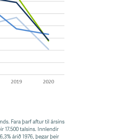
s. Fara þarf aftur til ársins
r 17.500 talsins. Innlendir
6,3% árið 1976, þegar þeir