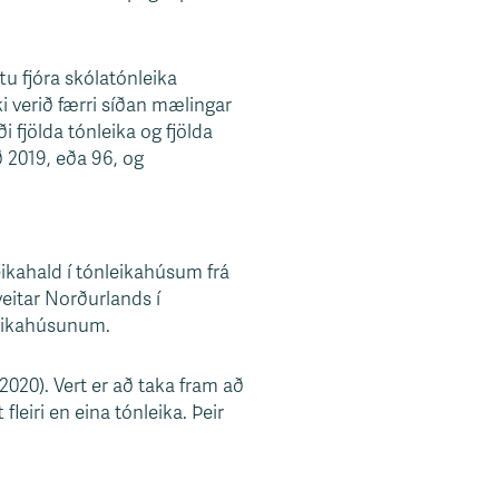
u fjóra skólatónleika
i verið færri síðan mælingar
 fjölda tónleika og fjölda
ð 2019, eða 96, og
ikahald í tónleikahúsum frá
eitar Norðurlands í
leikahúsunum.
2020). Vert er að taka fram að
leiri en eina tónleika. Þeir