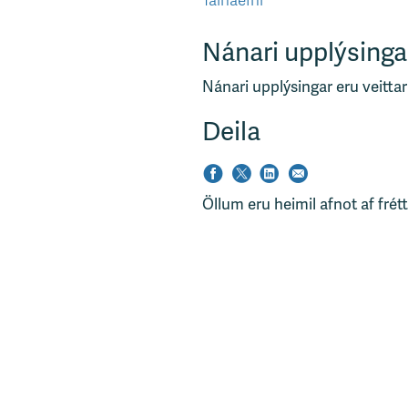
Talnaefni
Nánari upplýsinga
Nánari upplýsingar eru veittar
Deila
Öllum eru heimil afnot af frét