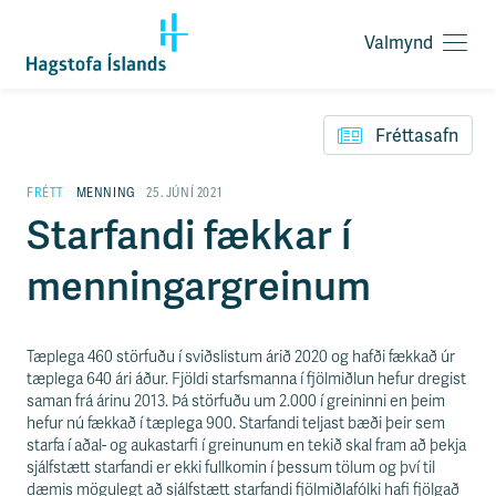
Valmynd
O
p
F
n
l
a
Fréttasafn
ý
v
t
a
i
FRÉTT
MENNING
25. JÚNÍ 2021
l
l
Starfandi fækkar í
m
e
y
i
n
menningargreinum
ð
d
y
f
i
Tæplega 460 störfuðu í sviðslistum árið 2020 og hafði fækkað úr
r
tæplega 640 ári áður. Fjöldi starfsmanna í fjölmiðlun hefur dregist
á
saman frá árinu 2013. Þá störfuðu um 2.000 í greininni en þeim
e
hefur nú fækkað í tæplega 900. Starfandi teljast bæði þeir sem
f
starfa í aðal- og aukastarfi í greinunum en tekið skal fram að þekja
n
sjálfstætt starfandi er ekki fullkomin í þessum tölum og því til
i
dæmis mögulegt að sjálfstætt starfandi fjölmiðlafólki hafi fjölgað