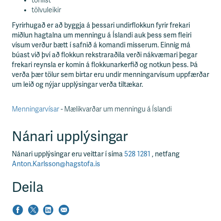
tónlist
tölvuleikir
Fyrirhugað er að byggja á þessari undirflokkun fyrir frekari
miðlun hagtalna um menningu á Íslandi auk þess sem fleiri
vísum verður bætt í safnið á komandi misserum. Einnig má
búast við því að flokkun rekstraraðila verði nákvæmari þegar
frekari reynsla er komin á flokkunarkerfið og notkun þess. Þá
verða þær tölur sem birtar eru undir menningarvísum uppfærðar
um leið og nýjar upplýsingar verða tiltækar.
Menningarvísar
- Mælikvarðar um menningu á Íslandi
Nánari upplýsingar
Nánari upplýsingar eru veittar í síma
528 1281
, netfang
Anton.Karlsson@hagstofa.is
Deila