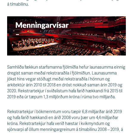
s
á tímabilinu.
s
v
æ
ð
i
Samhliða fækkun starfsmanna fjölmiðla hefur launasumma einnig
dregist saman meðal rekstraraðila í fjölmiðlun. Launasumma
jókst hins vegar stöðugt meðal rekstraraðila í hönnun og
arkitektúr árin 2010 til 2018 en dróst nokkuð saman árin 2019 og
2020. Rekstrartekjur í sviðslistum hafa farið hækkandi frá 2015 til
2019 eða úr tæpum 1,3 milljörðum króna í rúma tvo milljarða.
Rekstrartekjur í bókmenntum voru tæpir 6,8 milljarðar árið 2019
og hafa farið hækkandi en árið 2008 voru þær um 4,4 milljarðar
króna. Rekstrartekjur hafa verið hæstar í kvikmyndum og
sjónvarpi af öllum menningargreinum á tímabilinu 2008 – 2019, á