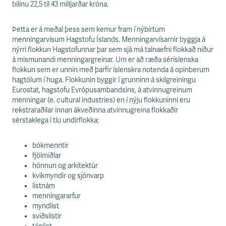
bilinu 22,5 til 43 milljarðar króna.
Þetta er á meðal þess sem kemur fram í nýbirtum
menningarvísum Hagstofu Íslands. Menningarvísarnir byggja á
nýrri flokkun Hagstofunnar þar sem sjá má talnaefni flokkað niður
á mismunandi menningargreinar. Um er að ræða séríslenska
flokkun sem er unnin með þarfir íslenskra notenda á opinberum
hagtölum í huga. Flokkunin byggir í grunninn á skilgreiningu
Eurostat, hagstofu Evrópusambandsins, á atvinnugreinum
menningar (e. cultural industries) en í nýju flokkuninni eru
rekstraraðilar innan ákveðinna atvinnugreina flokkaðir
sérstaklega í tíu undirflokka:
bókmenntir
fjölmiðlar
hönnun og arkitektúr
kvikmyndir og sjónvarp
listnám
menningararfur
myndlist
sviðslistir