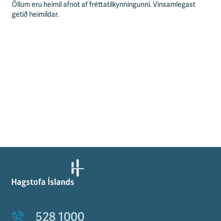
Öllum eru heimil afnot af fréttatilkynningunni. Vinsamlegast
getið heimildar.
528 1000