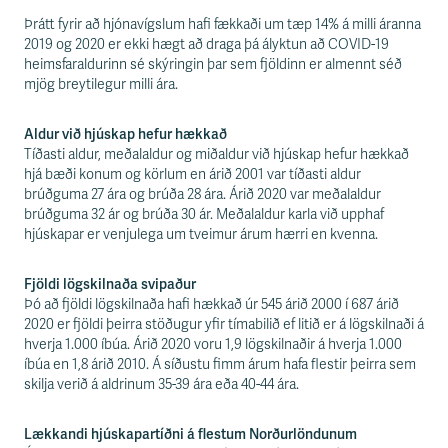
s
s
Þrátt fyrir að hjónavígslum hafi fækkaði um tæp 14% á milli áranna
v
2019 og 2020 er ekki hægt að draga þá ályktun að COVID-19
æ
heimsfaraldurinn sé skýringin þar sem fjöldinn er almennt séð
ð
mjög breytilegur milli ára.
i
Aldur við hjúskap hefur hækkað
Tíðasti aldur, meðalaldur og miðaldur við hjúskap hefur hækkað
hjá bæði konum og körlum en árið 2001 var tíðasti aldur
brúðguma 27 ára og brúða 28 ára. Árið 2020 var meðalaldur
brúðguma 32 ár og brúða 30 ár. Meðalaldur karla við upphaf
hjúskapar er venjulega um tveimur árum hærri en kvenna.
Fjöldi lögskilnaða svipaður
Þó að fjöldi lögskilnaða hafi hækkað úr 545 árið 2000 í 687 árið
2020 er fjöldi þeirra stöðugur yfir tímabilið ef litið er á lögskilnaði á
hverja 1.000 íbúa. Árið 2020 voru 1,9 lögskilnaðir á hverja 1.000
íbúa en 1,8 árið 2010. Á síðustu fimm árum hafa flestir þeirra sem
skilja verið á aldrinum 35-39 ára eða 40-44 ára.
Lækkandi hjúskapartíðni á flestum Norðurlöndunum