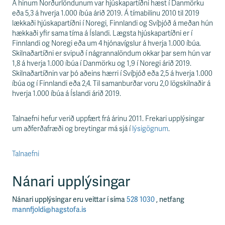
Á hinum Norðurlöndunum var hjúskapartíðni hæst í Danmörku
eða 5,3 á hverja 1.000 íbúa árið 2019. Á tímabilinu 2010 til 2019
lækkaði hjúskapartíðni í Noregi, Finnlandi og Svíþjóð á meðan hún
hækkaði yfir sama tíma á Íslandi. Lægsta hjúskapartíðni er í
Finnlandi og Noregi eða um 4 hjónavígslur á hverja 1.000 íbúa.
Skilnaðartíðni er svipuð í nágrannalöndum okkar þar sem hún var
1,8 á hverja 1.000 íbúa í Danmörku og 1,9 í Noregi árið 2019.
Skilnaðartíðnin var þó aðeins hærri í Svíþjóð eða 2,5 á hverja 1.000
íbúa og í Finnlandi eða 2,4. Til samanburðar voru 2,0 lögskilnaðir á
hverja 1.000 íbúa á Íslandi árið 2019.
Talnaefni hefur verið uppfært frá árinu 2011. Frekari upplýsingar
um aðferðafræði og breytingar má sjá í
lýsigögnum
.
Talnaefni
Nánari upplýsingar
Nánari upplýsingar eru veittar í síma
528 1030
, netfang
mannfjoldi@hagstofa.is