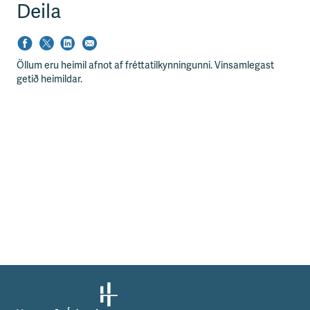
Deila
Öllum eru heimil afnot af fréttatilkynningunni. Vinsamlegast
getið heimildar.