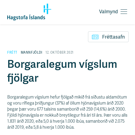
Valmynd
O
p
F
n
l
a
Fréttasafn
ý
v
t
a
i
FRÉTT
MANNFJÖLDI
12. OKTÓBER 2021
l
l
Borgaralegum vígslum
m
e
y
i
n
fjölgar
ð
d
y
f
i
Borgaralegum vígslum hefur fjölgað mikið frá síðustu aldamótum
r
og voru ríflega þriðjungur (37%) af öllum hjónavígslum árið 2020
á
þegar þær voru 677 talsins samanborið við 259 (14,6%) árið 2000.
e
Fjöldi hjónavígsla er nokkuð breytilegur frá ári til árs. Þær voru alls
f
1.831 árið 2020, eða 5,0 á hverja 1.000 íbúa, samanborið við 2.075
n
árið 2019, eða 5,8 á hverja 1.000 íbúa.
i