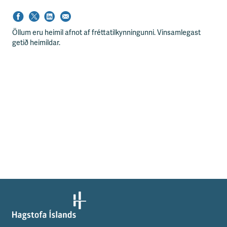
s
s
v
æ
Öllum eru heimil afnot af fréttatilkynningunni. Vinsamlegast
ð
getið heimildar.
i