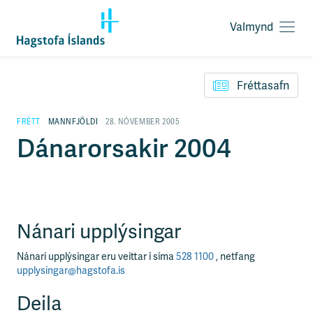
Valmynd
O
p
F
n
l
a
Fréttasafn
ý
v
t
a
i
FRÉTT
MANNFJÖLDI
28. NÓVEMBER 2005
l
l
Dánarorsakir 2004
m
e
y
i
n
ð
d
y
f
i
Nánari upplýsingar
r
á
Nánari upplýsingar eru veittar í síma
528 1100
, netfang
e
upplysingar@hagstofa.is
f
n
Deila
i