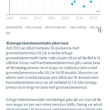
Ævilengd háskólamenntaðra jókst mest
Árið 2023 var ólifuð meðalævi 30 ára kvenna með
grunnskólamenntun 52,5 ár á meðan þrítugir
grunnskólamenntaðir karlar máttu búast við því að lifa 48,8 ár til
viðbótar. Konur með framhaldsskólamenntun gátu vænst þess
að lifa tæplega þremur árum lengur en stallsystur þeirra með
grunnskólamenntun eða í 55,3 ár frá 30 ára aldri. Munurinn var
aðeins meiri á meðal karla þar sem ólifuð ævi 30 ára karla með
framhaldsskólamenntun var að meðaltali 52,1 ár eða rúmlega
þremur árum lengri en karla með grunnskólamenntun.
Þrítugir háskólamenntaðir einstaklingar gátu átt von á því að lifa
mun lengur en þeir sem minni menntun höfðu. Þannig var ætluð
ólifuð meðalævi 30 ára kvenna með háskólamenntun 56,4 ár eða