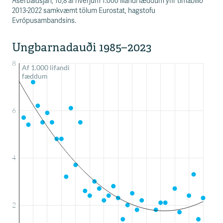
Aserbaídsjan, 10,8 af hverjum 1.000 lifandi fæddum yfir tímabilið
2013-2022 samkvæmt tölum Eurostat, hagstofu
Evrópusambandsins.