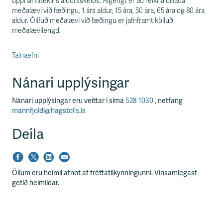
upphaf tiltekins aldursskeiðs. Algengt er að reikna ólifaða
meðalævi við fæðingu, 1 árs aldur, 15 ára, 50 ára, 65 ára og 80 ára
aldur. Ólifuð meðalævi við fæðingu er jafnframt kölluð
meðalævilengd.
Talnaefni
Nánari upplýsingar
Nánari upplýsingar eru veittar í síma
528 1030
, netfang
mannfjoldi@hagstofa.is
Deila
Öllum eru heimil afnot af fréttatilkynningunni. Vinsamlegast
getið heimildar.