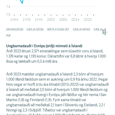
Ungbarnadauði í Evrópu þriðji minnsti á Íslandi
Árið 2023 létust 2.571 einstaklingar sem búsettir voru á Íslandi,
1.376 karlar og 1.195 konur. Dánartíðni var 6,8 látnir á hverja 1.000
íbúa og lækkaði um 0,5 á milli ára.
Árið 2023 mældist ungbarnadauði á Íslandi 2,3 börn af hverjum
1.000 lifandi fæddum sem er aukning um 0,9 frá árinu 2022. Þegar
hins vegar er horft á tíu ára tímabil (2013–2022) var ungbarnadauði
á Íslandi að meðaltali 2,0 börn af hverjum 1.000 lifandi fæddum og
var ungbarnadauði hvergi í Evrópu jafn fátíður og hér nema í San
Maríno (1,8) og Finnlandi (1,9). Fyrir sama tímabil var
ungbarnadauði að meðaltali 2,1 barn í Slóveníu og Eistlandi, 2,2 í
Noregi og 2,3 í Svíþjóð. Tíðastur var ungbarnadauði í