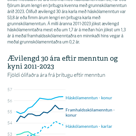
fjórum árum lengri en þrítugra kvenna með grunnskólamenntun
árið 2023. Ólifuð ævilengd 30 ára karla með háskólamenntun var
53,8 ár eða fimm árum lengri en þrítugra karla með
grunnskólamenntun. Á milli áranna 2011-2023 jókst ævilengd
háskólamenntaðra mest eða um 1,7 ár á meðan hún jókst um 1,3
ár á meðal framhaldsskólamenntaðra en minnkaði hins vegar á
meðal grunnskólamenntaðra um 0,2 ár.