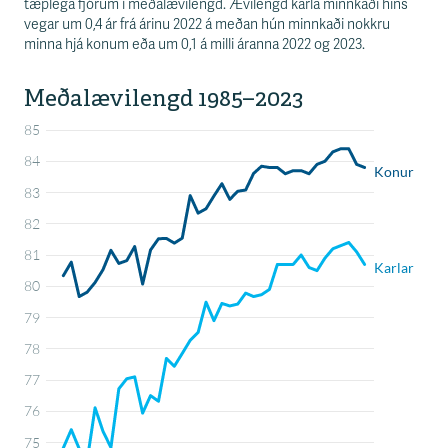
s
tæplega fjórum í meðalævilengd. Ævilengd karla minnkaði hins
s
vegar um 0,4 ár frá árinu 2022 á meðan hún minnkaði nokkru
v
minna hjá konum eða um 0,1 á milli áranna 2022 og 2023.
æ
ð
i