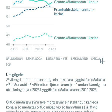
Um gögnin
Ævilengd eftir menntunarstigi einstakra ára byggist á meðaltali á
viðmiðunarári að viðbættum fjórum árum þar á undan. Þannig eru
útreikningar fyrir 2023 byggðir á meðaltali áranna 2019-2023.
Ólifuð meðalævi sýnir hve mörg æviár einstaklingur, karl eða
kona, á að meðaltali ólifuð miðað við að hann/hún sé á lífi við