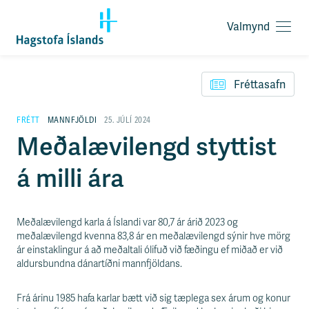
Valmynd
O
p
F
n
l
a
Fréttasafn
ý
v
t
a
i
FRÉTT
MANNFJÖLDI
25. JÚLÍ 2024
l
l
Meðalævilengd styttist
m
e
y
i
n
á milli ára
ð
d
y
f
i
Meðalævilengd karla á Íslandi var 80,7 ár árið 2023 og
r
meðalævilengd kvenna 83,8 ár en meðalævilengd sýnir hve mörg
á
ár einstaklingur á að meðaltali ólifuð við fæðingu ef miðað er við
e
aldursbundna dánartíðni mannfjöldans.
f
n
i
Frá árinu 1985 hafa karlar bætt við sig tæplega sex árum og konur