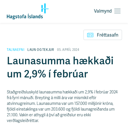
Valmynd
O
p
F
n
l
a
Fréttasafn
ý
v
t
a
i
TALNAEFNI
LAUN OG TEKJUR
05. APRÍL 2024
l
l
Launasumma hækkaði
m
e
y
i
n
um 2,9% í febrúar
ð
d
y
f
i
Staðgreiðsluskyld launasumma hækkaði um 2,9% í febrúar 2024
r
frá fyrri mánuði. Breyting á milli ára var mismikil eftir
á
atvinnugreinum. Launasumma var um 157.000 milljónir króna,
e
fjöldi einstaklinga var um 203.600 og fjöldi launagreiðanda um
f
21.100. Vakin er athygli á því að greiðslur eru ekki
n
verðlagsleiðréttar.
i