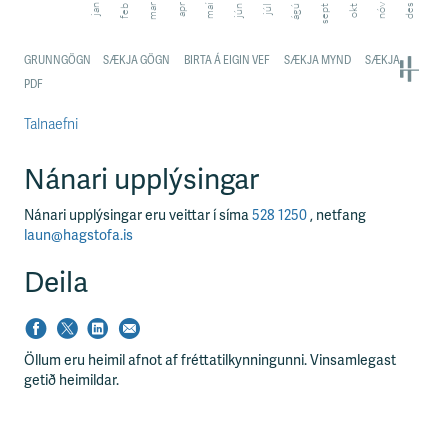
Talnaefni
Nánari upplýsingar
Nánari upplýsingar eru veittar í síma
528 1250
, netfang
laun@hagstofa.is
Deila
Öllum eru heimil afnot af fréttatilkynningunni. Vinsamlegast
getið heimildar.