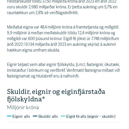
s
Heildarskuldir töldu 3.150 milljarða króna árið 2023 en árið 2022
s
voru skuldir 2.980 milljarðar króna. Er þetta aukning um 5,7% en
v
raunlækkun um 2,8% sé verðlagsleiðrétt.
æ
ð
Meðaltal eigna var 48,4 milljónir króna á framteljanda og miðgildi
i
9,9 milljónir á meðan meðalskuldir töldu 12,4 milljónir króna og
miðgildi var 600 þúsund krónur. Eigið fé jókst úr 7.748 milljörðum
árið 2022 í 9.134 milljarða árið 2023 en aukning skýrist á aukinni
hækkun eigna umfram skulda.
Eignir teljast sem allar eignir fjölskyldu, þ.m.t. fasteignir, ökutæki,
innistæður í bönkum og verðbréf. Verðmæti fasteigna miðast við
fasteignamat og hlutabréf eru á nafnvirði.