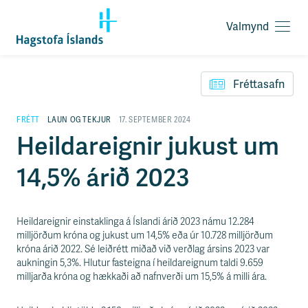
Valmynd
O
p
F
n
l
a
Fréttasafn
ý
v
t
a
i
FRÉTT
LAUN OG TEKJUR
17. SEPTEMBER 2024
l
l
Heildareignir jukust um
m
e
y
i
n
14,5% árið 2023
ð
d
y
f
i
Heildareignir einstaklinga á Íslandi árið 2023 námu 12.284
r
milljörðum króna og jukust um 14,5% eða úr 10.728 milljörðum
á
króna árið 2022. Sé leiðrétt miðað við verðlag ársins 2023 var
e
aukningin 5,3%. Hlutur fasteigna í heildareignum taldi 9.659
f
milljarða króna og hækkaði að nafnverði um 15,5% á milli ára.
n
i