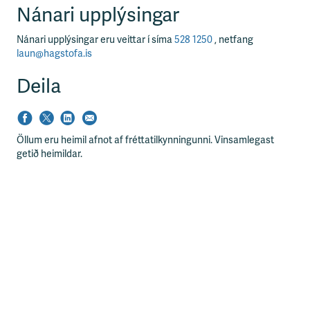
Nánari upplýsingar
Nánari upplýsingar eru veittar í síma
528 1250
, netfang
laun@hagstofa.is
Deila
Öllum eru heimil afnot af fréttatilkynningunni. Vinsamlegast
getið heimildar.