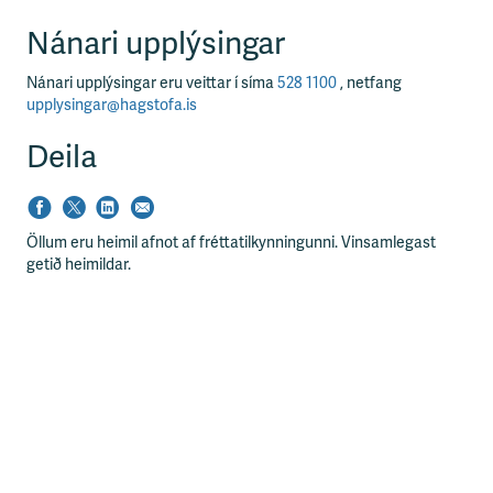
Nánari upplýsingar
Nánari upplýsingar eru veittar í síma
528 1100
, netfang
upplysingar@hagstofa.is
Deila
Öllum eru heimil afnot af fréttatilkynningunni. Vinsamlegast
getið heimildar.