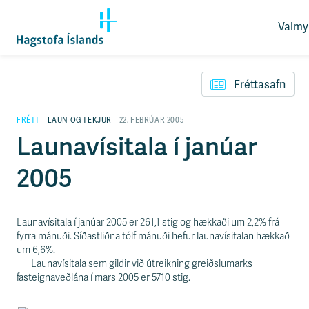
Valmy
O
p
F
n
l
a
Fréttasafn
ý
v
t
a
i
FRÉTT
LAUN OG TEKJUR
22. FEBRÚAR 2005
l
l
Launavísitala í janúar
m
e
y
i
n
2005
ð
d
y
f
i
Launavísitala í janúar 2005 er 261,1 stig og hækkaði um 2,2% frá
r
fyrra mánuði. Síðastliðna tólf mánuði hefur launavísitalan hækkað
á
um 6,6%.
e
Launavísitala sem gildir við útreikning greiðslumarks
f
fasteignaveðlána í mars 2005 er 5710 stig.
n
i