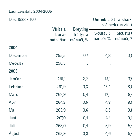
s
s
Launavísitala 2004-2005
v
æ
Des. 1988 = 100
Umreiknað til árshækkuna
ð
við hækkun vísitölun
Vísitala
Breyting
i
Síðustu 3
Síðustu 6
S
launa-
frá fyrra
mánuði, %
mánuði, %
m
mánaðar
mánuði, %
2004
Desember
255,5
0,7
4,8
3,5
Meðaltal
250,3
.
.
.
2005
Janúar
261,1
2,2
13,1
7,9
Febrúar
261,9
0,3
13,4
8,0
Mars
262,9
0,4
12,1
8,4
Apríl
264,2
0,5
4,8
8,9
Maí
265,9
0,6
6,3
9,8
Júní
267,0
0,4
6,4
9,2
Júlí
268,0
0,4
5,9
5,4
Ágúst
268,9
0,3
4,6
5,4