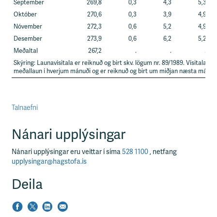
September
269,8
0,3
4,3
5,3
Október
270,6
0,3
3,9
4,9
Nóvember
272,3
0,6
5,2
4,9
Desember
273,9
0,6
6,2
5,2
Meðaltal
267,2
.
.
.
Skýring: Launavísitala er reiknuð og birt skv. lögum nr. 89/1989. Vísitalan m
meðallaun í hverjum mánuði og er reiknuð og birt um miðjan næsta mánuð
Talnaefni
Nánari upplýsingar
Nánari upplýsingar eru veittar í síma
528 1100
, netfang
upplysingar@hagstofa.is
Deila