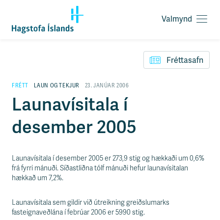
Valmynd
O
p
F
n
l
a
Fréttasafn
ý
v
t
a
i
FRÉTT
LAUN OG TEKJUR
23. JANÚAR 2006
l
l
Launavísitala í
m
e
y
i
n
desember 2005
ð
d
y
f
i
Launavísitala í desember 2005 er 273,9 stig og hækkaði um 0,6%
r
frá fyrri mánuði. Síðastliðna tólf mánuði hefur launavísitalan
á
hækkað um 7,2%.
e
f
n
Launavísitala sem gildir við útreikning greiðslumarks
i
fasteignaveðlána í febrúar 2006 er 5990 stig.