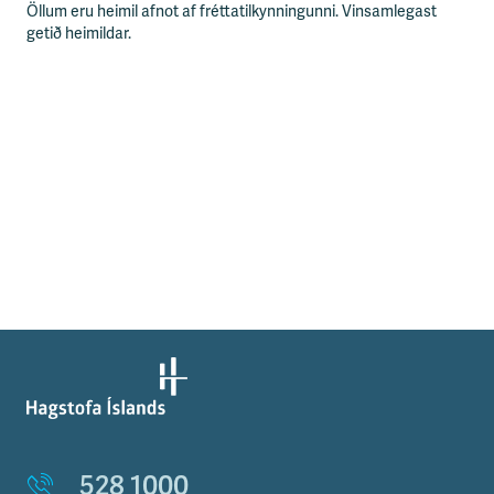
Öllum eru heimil afnot af fréttatilkynningunni. Vinsamlegast
getið heimildar.
528 1000