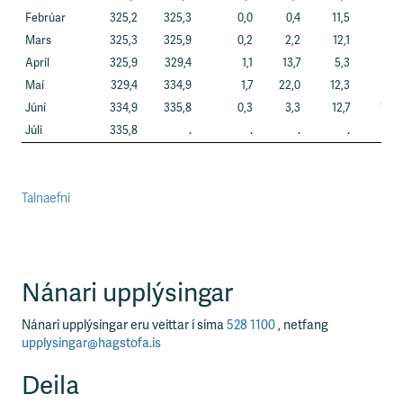
Febrúar
325,2
325,3
0,0
0,4
11,5
6,6
Mars
325,3
325,9
0,2
2,2
12,1
6,2
Apríl
325,9
329,4
1,1
13,7
5,3
8,2
Maí
329,4
334,9
1,7
22,0
12,3
11,9
Júní
334,9
335,8
0,3
3,3
12,7
12,4
Júlí
335,8
.
.
.
.
.
Talnaefni
Nánari upplýsingar
Nánari upplýsingar eru veittar í síma
528 1100
, netfang
upplysingar@hagstofa.is
Deila