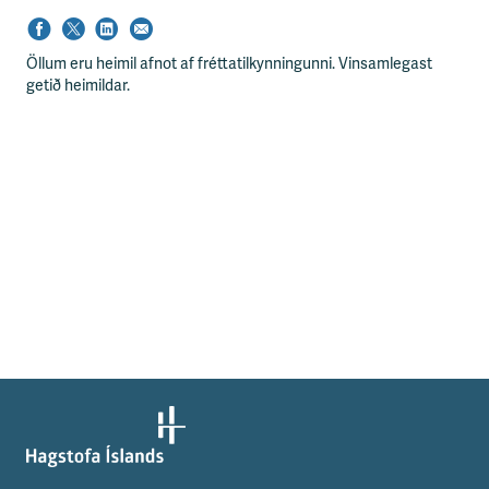
Öllum eru heimil afnot af fréttatilkynningunni. Vinsamlegast
getið heimildar.