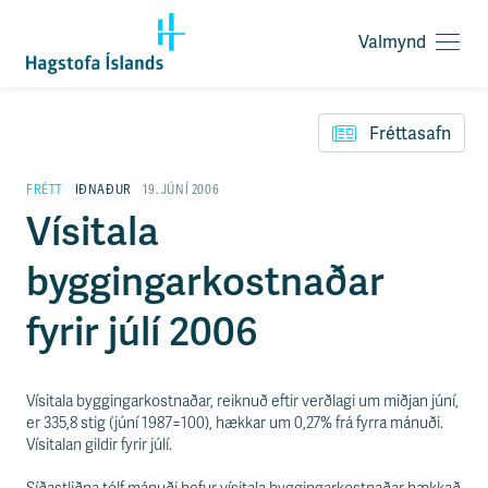
Valmynd
O
p
F
n
l
a
Fréttasafn
ý
v
t
a
i
FRÉTT
IÐNAÐUR
19. JÚNÍ 2006
l
l
Vísitala
m
e
y
i
n
byggingarkostnaðar
ð
d
y
f
fyrir júlí 2006
i
r
á
e
Vísitala byggingarkostnaðar, reiknuð eftir verðlagi um miðjan júní,
f
er 335,8 stig (júní 1987=100), hækkar um 0,27% frá fyrra mánuði.
n
Vísitalan gildir fyrir júlí.
i