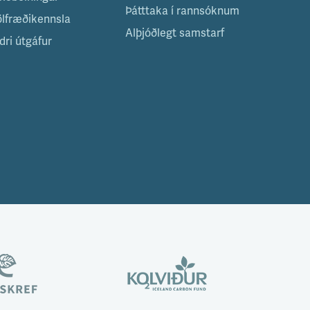
Þátttaka í rannsóknum
ölfræðikennsla
Alþjóðlegt samstarf
dri útgáfur