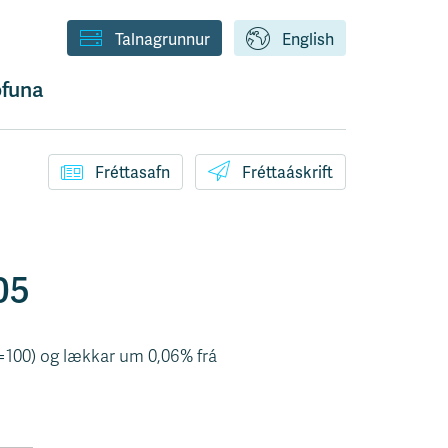
Talnagrunnur
English
funa
Fréttasafn
Fréttaáskrift
05
87=100) og lækkar um 0,06% frá