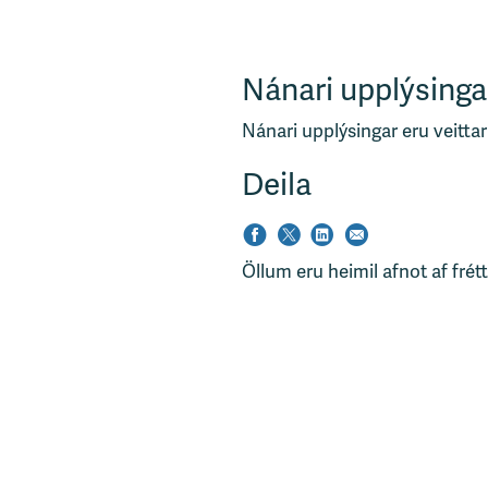
Nánari upplýsinga
Nánari upplýsingar eru veittar
Deila
Öllum eru heimil afnot af frét