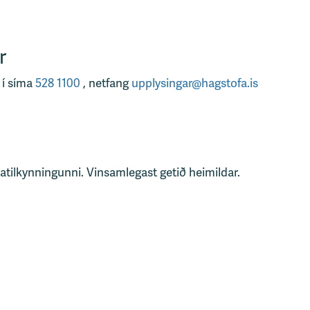
r
 í síma
528 1100
, netfang
upplysingar@hagstofa.is
tatilkynningunni. Vinsamlegast getið heimildar.