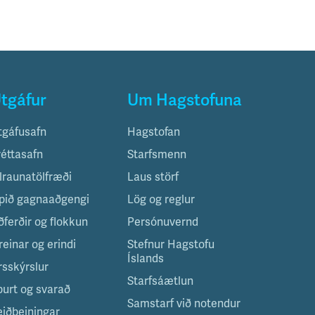
tgáfur
Um Hagstofuna
tgáfusafn
Hagstofan
réttasafn
Starfsmenn
ilraunatölfræði
Laus störf
pið gagnaaðgengi
Lög og reglur
ðferðir og flokkun
Persónuvernd
reinar og erindi
Stefnur Hagstofu
Íslands
rsskýrslur
Starfsáætlun
purt og svarað
Samstarf við notendur
eiðbeiningar