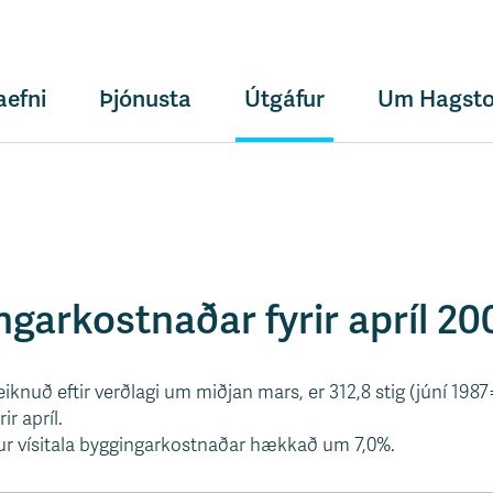
aefni
Þjónusta
Útgáfur
Um Hagsto
ngarkostnaðar fyrir apríl 20
eiknuð eftir verðlagi um miðjan mars, er 312,8 stig (júní 19
rir apríl.
r vísitala byggingarkostnaðar hækkað um 7,0%.