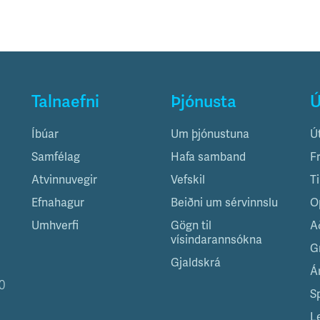
Talnaefni
Þjónusta
Ú
Íbúar
Um þjónustuna
Ú
Samfélag
Hafa samband
F
Atvinnuvegir
Vefskil
T
Efnahagur
Beiðni um sérvinnslu
O
Umhverfi
Gögn til
A
vísindarannsókna
G
Gjaldskrá
Á
0
S
L