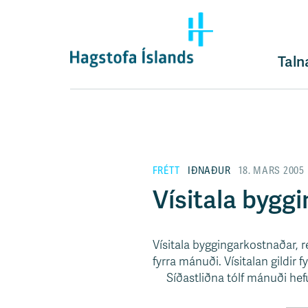
F
l
ý
t
Taln
i
l
e
i
ð
y
FRÉTT
IÐNAÐUR
18. MARS 2005
f
i
Vísitala byggi
r
á
e
Vísitala byggingarkostnaðar, r
f
fyrra mánuði. Vísitalan gildir fy
n
Síðastliðna tólf mánuði hefu
i
s