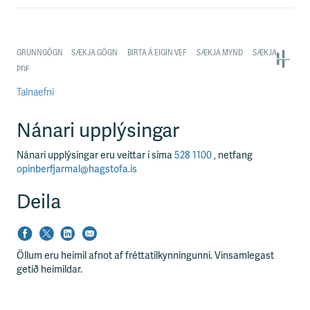
Talnaefni
Nánari upplýsingar
Nánari upplýsingar eru veittar í síma
528 1100
, netfang
opinberfjarmal@hagstofa.is
Deila
Öllum eru heimil afnot af fréttatilkynningunni. Vinsamlegast
getið heimildar.