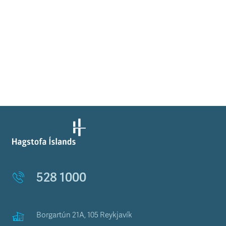
528 1000
Borgartún 21A, 105 Reykjavík