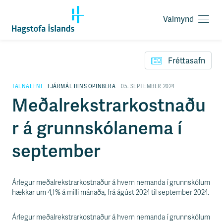
Valmynd
O
p
F
n
l
a
Fréttasafn
ý
v
t
a
i
TALNAEFNI
FJÁRMÁL HINS OPINBERA
05. SEPTEMBER 2024
l
l
Meðalrekstrarkostnaðu
m
e
y
i
n
r á grunnskólanema í
ð
d
y
f
september
i
r
á
e
Árlegur meðalrekstrarkostnaður á hvern nemanda í grunnskólum
f
hækkar um 4,1% á milli mánaða, frá ágúst 2024 til september 2024.
n
i
Árlegur meðalrekstrarkostnaður á hvern nemanda í grunnskólum