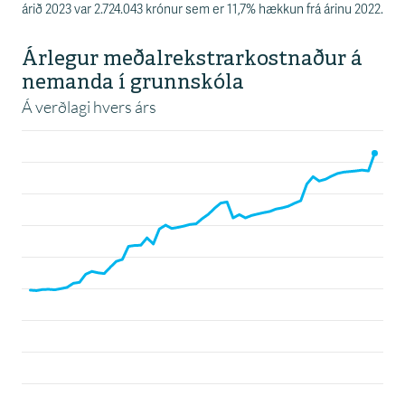
s
árið 2023 var 2.724.043 krónur sem er 11,7% hækkun frá árinu 2022.
s
v
æ
ð
i