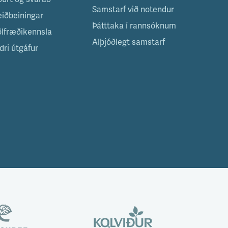
Samstarf við notendur
eiðbeiningar
Þátttaka í rannsóknum
ölfræðikennsla
Alþjóðlegt samstarf
dri útgáfur