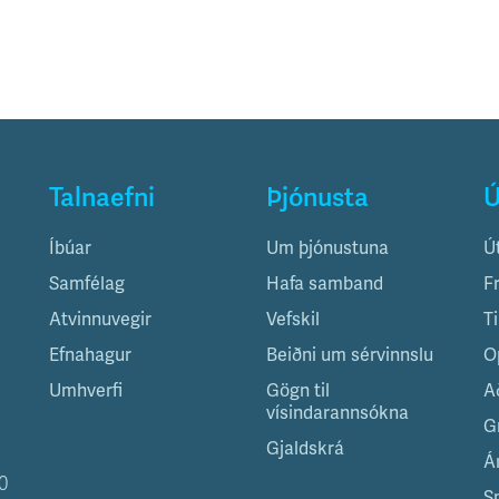
Talnaefni
Þjónusta
Ú
Íbúar
Um þjónustuna
Ú
Samfélag
Hafa samband
F
Atvinnuvegir
Vefskil
T
Efnahagur
Beiðni um sérvinnslu
O
Umhverfi
Gögn til
A
vísindarannsókna
G
Gjaldskrá
Á
0
S