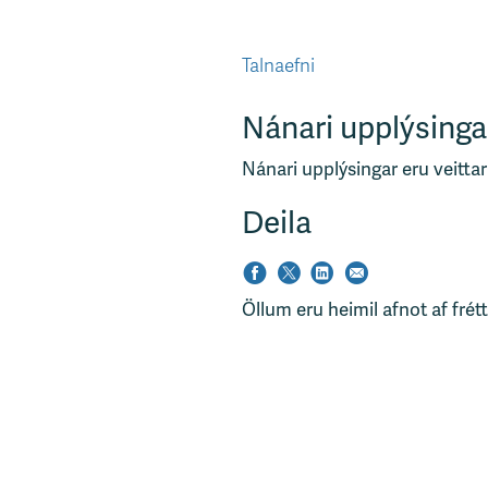
Talnaefni
Nánari upplýsinga
Nánari upplýsingar eru veittar
Deila
Öllum eru heimil afnot af frét