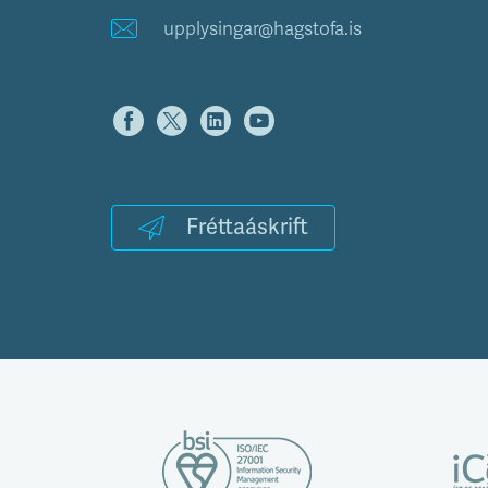
upplysingar@hagstofa.is
Fréttaáskrift