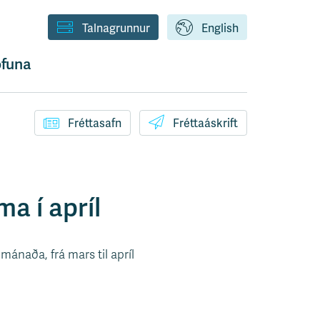
Talnagrunnur
English
funa
Fréttasafn
Fréttaáskrift
a í apríl
naða, frá mars til apríl