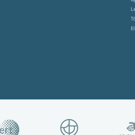
L
T
El