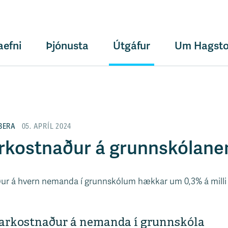
aefni
Þjónusta
Útgáfur
Um Hagsto
BERA
05. APRÍL 2024
kostnaður á grunnskólanem
ur á hvern nemanda í grunnskólum hækkar um 0,3% á milli má