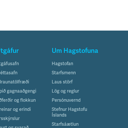
tgáfur
Um Hagstofuna
tgáfusafn
Hagstofan
réttasafn
Starfsmenn
ilraunatölfræði
Laus störf
pið gagnaaðgengi
Lög og reglur
ðferðir og flokkun
Persónuvernd
reinar og erindi
Stefnur Hagstofu
Íslands
rsskýrslur
Starfsáætlun
purt og svarað