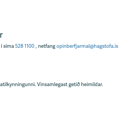
r
 í síma
528 1100
, netfang
opinberfjarmal@hagstofa.is
tatilkynningunni. Vinsamlegast getið heimildar.