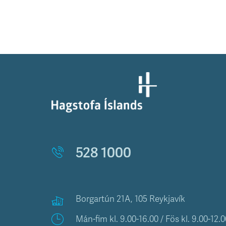
528 1000
Borgartún 21A, 105 Reykjavík
Mán-fim kl. 9.00-16.00 / Fös kl. 9.00-12.0