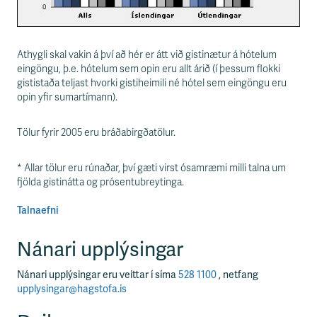
Athygli skal vakin á því að hér er átt við gistinætur á hótelum
eingöngu, þ.e. hótelum sem opin eru allt árið (í þessum flokki
gististaða teljast hvorki gistiheimili né hótel sem eingöngu eru
opin yfir sumartímann).
Tölur fyrir 2005 eru bráðabirgðatölur.
* Allar tölur eru rúnaðar, því gæti virst ósamræmi milli talna um
fjölda gistinátta og prósentubreytinga.
Talnaefni
Nánari upplýsingar
Nánari upplýsingar eru veittar í síma
528 1100
, netfang
upplysingar@hagstofa.is