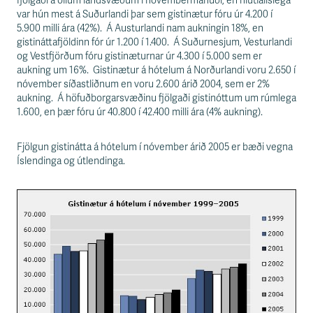
s
fjölgaði á öllum landsvæðum í nóvembermánuði, en hlutfallslega
s
var hún mest á Suðurlandi þar sem gistinætur fóru úr 4.200 í
v
5.900 milli ára (42%). Á Austurlandi nam aukningin 18%, en
æ
gistináttafjöldinn fór úr 1.200 í 1.400. Á Suðurnesjum, Vesturlandi
ð
og Vestfjörðum fóru gistinæturnar úr 4.300 í 5.000 sem er
i
aukning um 16%. Gistinætur á hótelum á Norðurlandi voru 2.650 í
nóvember síðastliðnum en voru 2.600 árið 2004, sem er 2%
aukning. Á höfuðborgarsvæðinu fjölgaði gistinóttum um rúmlega
1.600, en þær fóru úr 40.800 í 42.400 milli ára (4% aukning).
Fjölgun gistinátta á hótelum í nóvember árið 2005 er bæði vegna
Íslendinga og útlendinga.