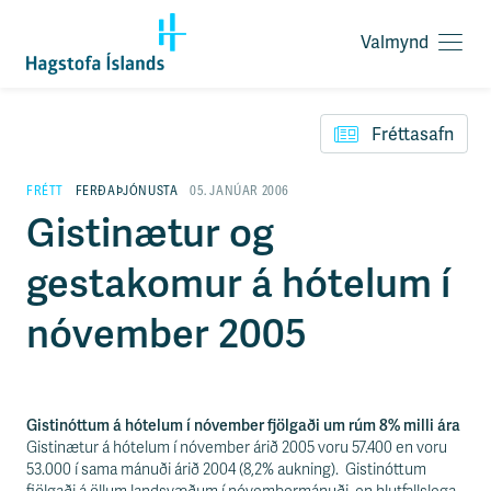
Valmynd
O
p
F
n
l
a
Fréttasafn
ý
v
t
a
i
FRÉTT
FERÐAÞJÓNUSTA
05. JANÚAR 2006
l
l
Gistinætur og
m
e
y
i
n
gestakomur á hótelum í
ð
d
y
f
nóvember 2005
i
r
á
e
f
Gistinóttum á hótelum í nóvember fjölgaði um rúm 8% milli ára
n
Gistinætur á hótelum í nóvember árið 2005 voru 57.400 en voru
i
53.000 í sama mánuði árið 2004 (8,2% aukning). Gistinóttum