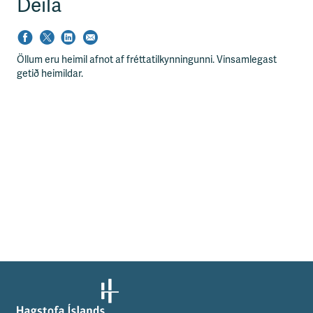
Deila
Öllum eru heimil afnot af fréttatilkynningunni. Vinsamlegast
getið heimildar.