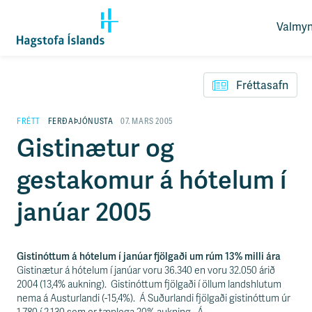
Valmy
O
p
F
n
l
a
Fréttasafn
ý
v
t
a
i
FRÉTT
FERÐAÞJÓNUSTA
07. MARS 2005
l
l
Gistinætur og
m
e
y
i
n
gestakomur á hótelum í
ð
d
y
f
janúar 2005
i
r
á
e
Gistinóttum á hótelum í janúar fjölgaði um rúm 13% milli ára
f
Gistinætur á hótelum í janúar voru 36.340 en voru 32.050 árið
n
2004 (13,4% aukning). Gistinóttum fjölgaði í öllum landshlutum
i
nema á Austurlandi (-15,4%). Á Suðurlandi fjölgaði gistinóttum úr