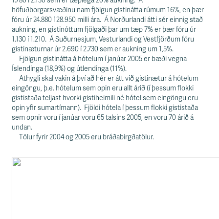
s
1.780 í 2.130 sem er tæplega 20% aukning. Á
s
höfuðborgarsvæðinu nam fjölgun gistinátta rúmum 16%, en þær
v
fóru úr 24.880 í 28.950 milli ára. Á Norðurlandi átti sér einnig stað
æ
aukning, en gistinóttum fjölgaði þar um tæp 7% er þær fóru úr
ð
1.130 í 1.210. Á Suðurnesjum, Vesturlandi og Vestfjörðum fóru
i
gistinæturnar úr 2.690 í 2.730 sem er aukning um 1,5%.
Fjölgun gistinátta á hótelum í janúar 2005 er bæði vegna
Íslendinga (18,9%) og útlendinga (11%).
Athygli skal vakin á því að hér er átt við gistinætur á hótelum
eingöngu, þ.e. hótelum sem opin eru allt árið (í þessum flokki
gististaða teljast hvorki gistiheimili né hótel sem eingöngu eru
opin yfir sumartímann). Fjöldi hótela í þessum flokki gististaða
sem opnir voru í janúar voru 65 talsins 2005, en voru 70 árið á
undan.
Tölur fyrir 2004 og 2005 eru bráðabirgðatölur.