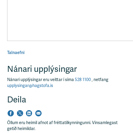
Talnaefni
Nánari upplýsingar
Nánari upplýsingar eru veittar í síma
528 1100
, netfang
upplysingar@hagstofa.is
Deila
Öllum eru heimil afnot af fréttatilkynningunni. Vinsamlegast
getið heimildar.