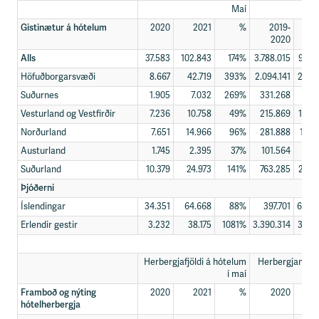
Maí
Gistinætur á hótelum
2020
2021
%
2019-
20
2020
2
Alls
37.583
102.843
174%
3.788.015
914.
Höfuðborgarsvæði
8.667
42.719
393%
2.094.141
290.
Suðurnes
1.905
7.032
269%
331.268
75.
Vesturland og Vestfirðir
7.236
10.758
49%
215.869
103.
Norðurland
7.651
14.966
96%
281.888
178.
Austurland
1.745
2.395
37%
101.564
49.
Suðurland
10.379
24.973
141%
763.285
216.
Þjóðerni
Íslendingar
34.351
64.668
88%
397.701
609.
Erlendir gestir
3.232
38.175
1081%
3.390.314
305.
Herbergjafjöldi á hótelum
Herbergjanýting
í maí
Framboð og nýting
2020
2021
%
2020
2
hótelherbergja