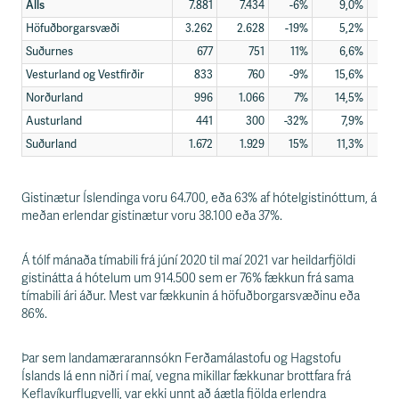
Alls
7.881
7.434
-6%
9,0%
25
Höfuðborgarsvæði
3.262
2.628
-19%
5,2%
31
Suðurnes
677
751
11%
6,6%
18
Vesturland og Vestfirðir
833
760
-9%
15,6%
25
Norðurland
996
1.066
7%
14,5%
25
Austurland
441
300
-32%
7,9%
15
Suðurland
1.672
1.929
15%
11,3%
22
Gistinætur Íslendinga voru 64.700, eða 63% af hótelgistinóttum, á
meðan erlendar gistinætur voru 38.100 eða 37%.
Á tólf mánaða tímabili frá júní 2020 til maí 2021 var heildarfjöldi
gistinátta á hótelum um 914.500 sem er 76% fækkun frá sama
tímabili ári áður. Mest var fækkunin á höfuðborgarsvæðinu eða
86%.
Þar sem landamærarannsókn Ferðamálastofu og Hagstofu
Íslands lá enn niðri í maí, vegna mikillar fækkunar brottfara frá
Keflavíkurflugvelli, var ekki unnt að áætla fjölda erlendra