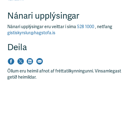
Nánari upplýsingar
Nánari upplýsingar eru veittar í síma
528 1000
, netfang
gistiskyrslur@hagstofa.is
Deila
Öllum eru heimil afnot af fréttatilkynningunni. Vinsamlegast
getið heimildar.