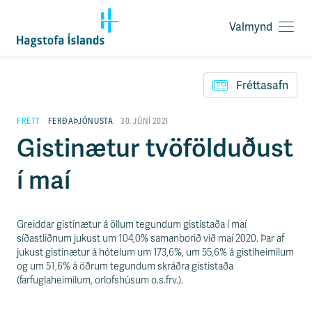
Valmynd
O
p
F
n
l
a
Fréttasafn
ý
v
t
a
i
FRÉTT
FERÐAÞJÓNUSTA
30. JÚNÍ 2021
l
l
Gistinætur tvöfölduðust
m
e
y
i
n
í maí
ð
d
y
f
i
Greiddar gistinætur á öllum tegundum gististaða í maí
r
síðastliðnum jukust um 104,0% samanborið við maí 2020. Þar af
á
jukust gistinætur á hótelum um 173,6%, um 55,6% á gistiheimilum
e
og um 51,6% á öðrum tegundum skráðra gististaða
f
(farfuglaheimilum, orlofshúsum o.s.frv.).
n
i