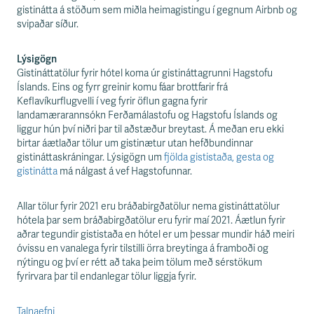
gistinátta á stöðum sem miðla heimagistingu í gegnum Airbnb og
svipaðar síður.
Lýsigögn
Gistináttatölur fyrir hótel koma úr gistináttagrunni Hagstofu
Íslands. Eins og fyrr greinir komu fáar brottfarir frá
Keflavíkurflugvelli í veg fyrir öflun gagna fyrir
landamærarannsókn Ferðamálastofu og Hagstofu Íslands og
liggur hún því niðri þar til aðstæður breytast. Á meðan eru ekki
birtar áætlaðar tölur um gistinætur utan hefðbundinnar
gistináttaskráningar. Lýsigögn um
fjölda gististaða, gesta og
gistinátta
má nálgast á vef Hagstofunnar.
Allar tölur fyrir 2021 eru bráðabirgðatölur nema gistináttatölur
hótela þar sem bráðabirgðatölur eru fyrir maí 2021. Áætlun fyrir
aðrar tegundir gististaða en hótel er um þessar mundir háð meiri
óvissu en vanalega fyrir tilstilli örra breytinga á framboði og
nýtingu og því er rétt að taka þeim tölum með sérstökum
fyrirvara þar til endanlegar tölur liggja fyrir.
Talnaefni