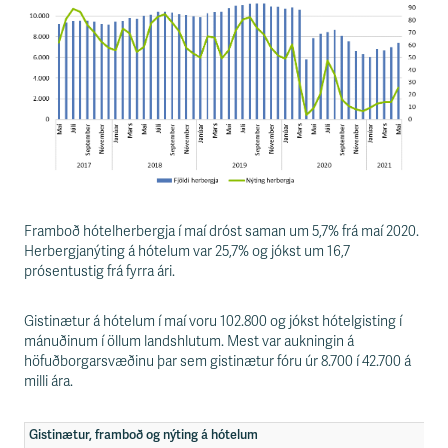
Framboð hótelherbergja í maí dróst saman um 5,7% frá maí 2020.
Herbergjanýting á hótelum var 25,7% og jókst um 16,7
prósentustig frá fyrra ári.
Gistinætur á hótelum í maí voru 102.800 og jókst hótelgisting í
mánuðinum í öllum landshlutum. Mest var aukningin á
höfuðborgarsvæðinu þar sem gistinætur fóru úr 8.700 í 42.700 á
milli ára.
Gistinætur, framboð og nýting á hótelum