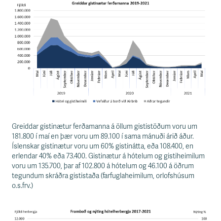
s
s
v
æ
ð
i
Greiddar gistinætur ferðamanna á öllum gististöðum voru um
181.800 í maí en þær voru um 89.100 í sama mánuði árið áður.
Íslenskar gistinætur voru um 60% gistinátta, eða 108.400, en
erlendar 40% eða 73.400. Gistinætur á hótelum og gistiheimilum
voru um 135.700, þar af 102.800 á hótelum og 46.100 á öðrum
tegundum skráðra gististaða (farfuglaheimilum, orlofshúsum
o.s.frv.)