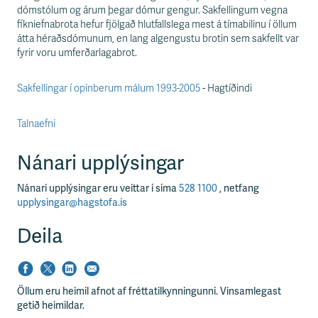
s
dómstólum og árum þegar dómur gengur. Sakfellingum vegna
s
fíkniefnabrota hefur fjölgað hlutfallslega mest á tímabilinu í öllum
v
átta héraðsdómunum, en lang algengustu brotin sem sakfellt var
æ
fyrir voru umferðarlagabrot.
ð
i
Sakfellingar í opinberum málum 1993-2005
- Hagtíðindi
Talnaefni
Nánari upplýsingar
Nánari upplýsingar eru veittar í síma
528 1100
, netfang
upplysingar@hagstofa.is
Deila
Öllum eru heimil afnot af fréttatilkynningunni. Vinsamlegast
getið heimildar.