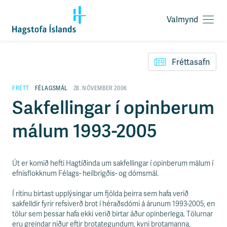
Valmynd
O
p
F
n
l
a
Fréttasafn
ý
v
t
a
i
FRÉTT
FÉLAGSMÁL
28. NÓVEMBER 2006
l
l
Sakfellingar í opinberum
m
e
y
i
n
málum 1993-2005
ð
d
y
f
i
Út er komið hefti Hagtíðinda um sakfellingar í opinberum málum í
r
efnisflokknum Félags- heilbrigðis- og dómsmál.
á
e
Í ritinu birtast upplýsingar um fjölda þeirra sem hafa verið
f
sakfelldir fyrir refsiverð brot í héraðsdómi á árunum 1993-2005, en
n
tölur sem þessar hafa ekki verið birtar áður opinberlega. Tölurnar
i
eru greindar niður eftir brotategundum, kyni brotamanna,