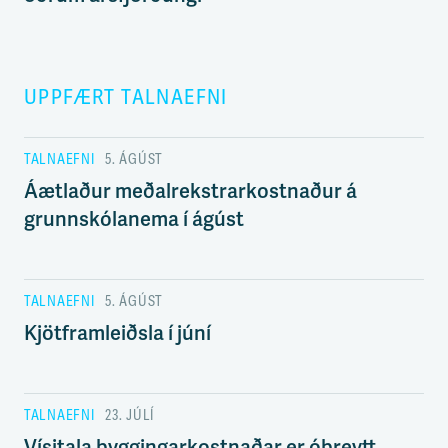
UPPFÆRT TALNAEFNI
TALNAEFNI
5. ÁGÚST
Áætlaður meðalrekstrarkostnaður á
grunnskólanema í ágúst
TALNAEFNI
5. ÁGÚST
Kjötframleiðsla í júní
TALNAEFNI
23. JÚLÍ
Vísitala byggingarkostnaðar er óbreytt