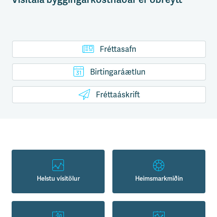
Fréttasafn
Birtingaráætlun
Fréttaáskrift
Helstu vísitölur
Heimsmarkmiðin