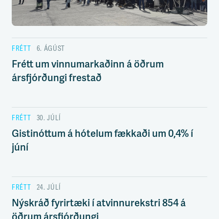
s
s
v
æ
ð
FRÉTT
6. ÁGÚST
i
Frétt um vinnumarkaðinn á öðrum
ársfjórðungi frestað
FRÉTT
30. JÚLÍ
Gistinóttum á hótelum fækkaði um 0,4% í
júní
FRÉTT
24. JÚLÍ
Nýskráð fyrirtæki í atvinnurekstri 854 á
öðrum ársfjórðungi