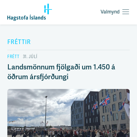
Valmynd
O
p
F
n
l
a
ý
FRÉTTIR
v
t
a
i
l
FRÉTT
31. JÚLÍ
l
m
e
Landsmönnum fjölgaði um 1.450 á
y
i
n
öðrum ársfjórðungi
ð
d
y
f
i
r
á
e
f
n
i