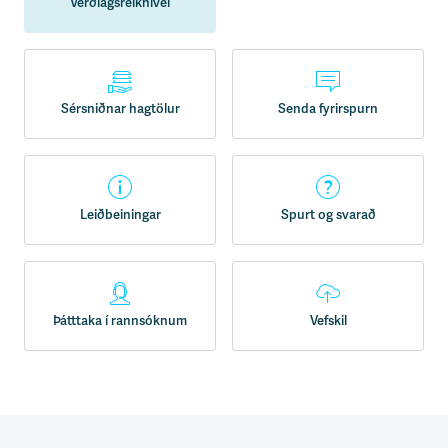
Verðlagsreiknivél
Sérsniðnar hagtölur
Senda fyrirspurn
Leiðbeiningar
Spurt og svarað
Þátttaka í rannsóknum
Vefskil