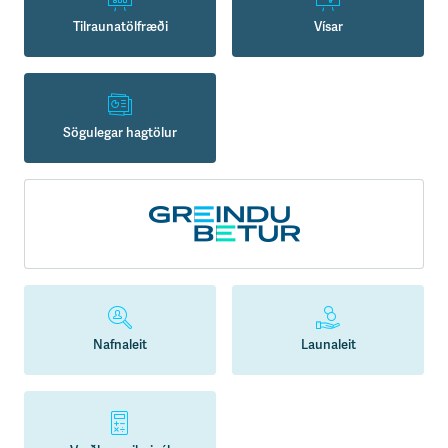
Tilraunatölfræði
Vísar
Sögulegar hagtölur
Nafnaleit
Launaleit